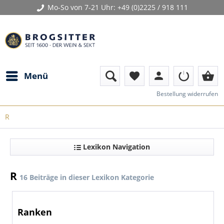
Mo-So von 7-21 Uhr:
+49 (0)2225 / 918 111
person
shopping_basket
Menü
favorite
Bestellung widerrufen
R
Lexikon Navigation
R
16 Beiträge in dieser Lexikon Kategorie
Ranken