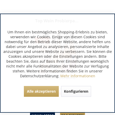
Top Wein Probierpakete
Um Ihnen ein bestmögliches Shopping-Erlebnis zu bieten,
verwenden wir Cookies. Einige von diesen Cookies sind
-41%
-34%
notwendig für den Betrieb dieser Website, andere helfen uns
dabei unser Angebot zu analysieren, personalisierte Inhalte
anzuzeigen und unsere Website zu verbessern. Sie können die
Cookies akzeptieren oder die Einstellungen ändern. Bitte
beachten Sie, dass auf Basis Ihrer Einstellungen womöglich
nicht mehr alle Funktionalitäten der Website zur Verfügung
stehen. Weitere Informationen finden Sie in unserer
Datenschutzerklärung:
Mehr Informationen
e Brogsitter Prima
Brogsitter Roséweine
24 kleine Brogsit
sa im Paket
Rosa im Pa
ter
(11,45 € / 1 Liter)
4.5 Liter
(8,88 € / 1 Liter)
4.8 Liter
(11,45 € / 
Alle akzeptieren
Konfigurieren
54,95 €
39,95 €
54,9
,76 €
68,78 €
83,76 €