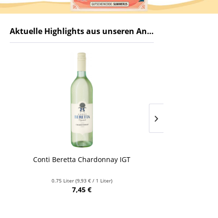
Aktuelle Highlights aus unseren Angeboten
Conti Beretta Chardonnay IGT
Brogsitter Sun
0.75 Liter
(9,93 € / 1 Liter)
0.75 L
7,45 €