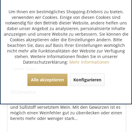
Um Ihnen ein bestmögliches Shopping-Erlebnis zu bieten,
verwenden wir Cookies. Einige von diesen Cookies sind
Glucose(Traubenzucker)
notwendig für den Betrieb dieser Website, andere helfen uns
dabei unser Angebot zu analysieren, personalisierte Inhalte
Die Zuckerart Monosaccharid (Einfachzucker), besser
anzuzeigen und unsere Website zu verbessern. Sie können die
bekannt als Traubenzucker oder auch Dextrose, wird in
Cookies akzeptieren oder die Einstellungen ändern. Bitte
den Weintrauben zuerst gebildet. Mit der Fructose
beachten Sie, dass auf Basis Ihrer Einstellungen womöglich
(Fruchtzucker) befindet sie sich bei der...
nicht mehr alle Funktionalitäten der Website zur Verfügung
stehen. Weitere Informationen finden Sie in unserer
Datenschutzerklärung:
Mehr Informationen
Mehr lesen
Alle akzeptieren
Konfigurieren
Glühwein
Ist ein erhitztes alkoholisches Getränk aus Gewürzen
und Süßstoff versetztem Wein. Mit den Gewürzen ist es
möglich einen Weinfehler gut zu überdecken oder einen
bereits mehr oder weniger stark...