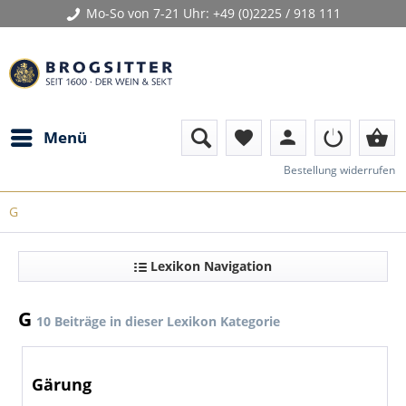
Mo-So von 7-21 Uhr:
+49 (0)2225 / 918 111
person
shopping_basket
Menü
favorite
Bestellung widerrufen
G
Lexikon Navigation
G
10 Beiträge in dieser Lexikon Kategorie
Gärung