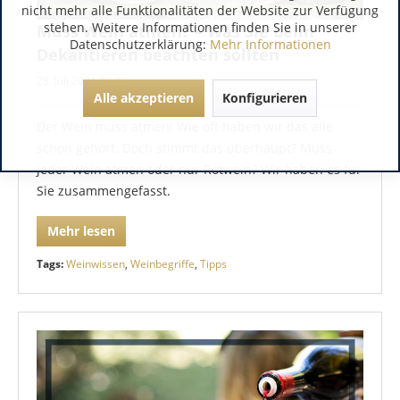
nicht mehr alle Funktionalitäten der Website zur Verfügung
stehen. Weitere Informationen finden Sie in unserer
Muss Wein atmen? – Was Sie beim
Datenschutzerklärung:
Mehr Informationen
Dekantieren beachten sollten
28. Juli 2021 08:00
Alle akzeptieren
Konfigurieren
Der Wein muss atmen! Wie oft haben wir das alle
schon gehört. Doch stimmt das überhaupt? Muss
jeder Wein atmen oder nur Rotwein? Wir haben es für
Sie zusammengefasst.
Mehr lesen
Tags:
Weinwissen
,
Weinbegriffe
,
Tipps