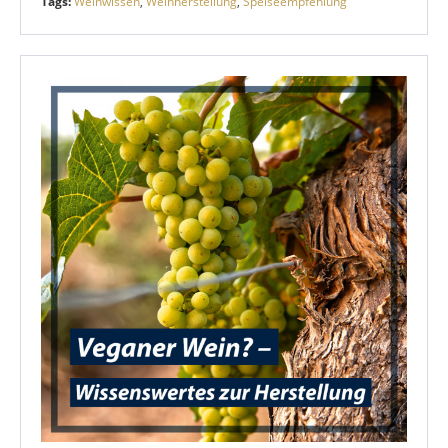
Tags:
Weinwissen
,
Weinherstellung
,
Speiseempfehlung