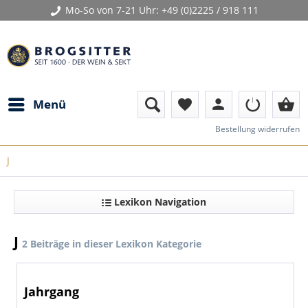
Mo-So von 7-21 Uhr:
+49 (0)2225 / 918 111
person
shopping_basket
Menü
favorite
Bestellung widerrufen
J
Lexikon Navigation
J
2 Beiträge in dieser Lexikon Kategorie
Jahrgang