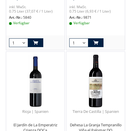
inkl. MwSt.
inkl. MwSt.
0.75 Liter
(37,07 € / 1 Liter)
0.75 Liter
(6,93 € / 1 Liter)
Art.-Nr.:
5840
Art.-Nr.:
9871
Verfügbar
Verfügbar
Rioja | Spanien
Tierra De Castilla | Spanien
El Jardín de La Emperatriz
Dehesa La Granja Tempranillo
Crianza DOCa
Viña el Palomar DO