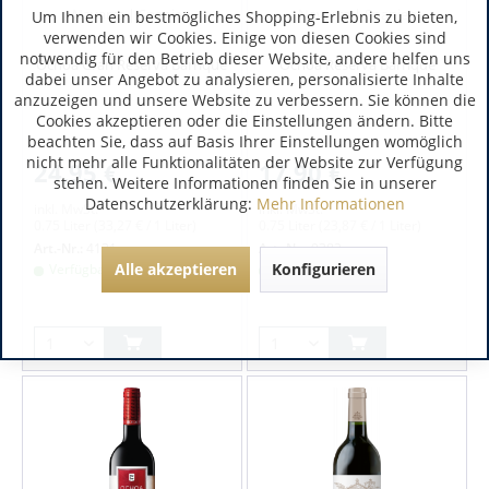
Navarra | Spanien
Navarra | Spanien
Um Ihnen ein bestmögliches Shopping-Erlebnis zu bieten,
verwenden wir Cookies. Einige von diesen Cookies sind
notwendig für den Betrieb dieser Website, andere helfen uns
Ochoa Gran Reserva Barrique
Ochoa Reserva Barrique
dabei unser Angebot zu analysieren, personalisierte Inhalte
anzuzeigen und unsere Website zu verbessern. Sie können die
Cookies akzeptieren oder die Einstellungen ändern. Bitte
beachten Sie, dass auf Basis Ihrer Einstellungen womöglich
nicht mehr alle Funktionalitäten der Website zur Verfügung
24,95 €
17,90 €
stehen. Weitere Informationen finden Sie in unserer
Datenschutzerklärung:
Mehr Informationen
inkl. MwSt.
inkl. MwSt.
0.75 Liter
(33,27 € / 1 Liter)
0.75 Liter
(23,87 € / 1 Liter)
Art.-Nr.:
4131
Art.-Nr.:
9382
Alle akzeptieren
Konfigurieren
Verfügbar
Verfügbar