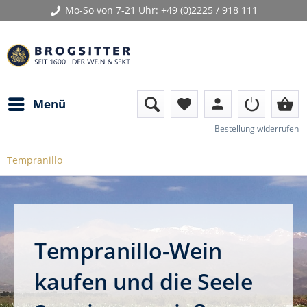
Mo-So von 7-21 Uhr:
+49 (0)2225 / 918 111
person
shopping_basket
Menü
favorite
Bestellung widerrufen
Tempranillo
Tempranillo-Wein
kaufen und die Seele