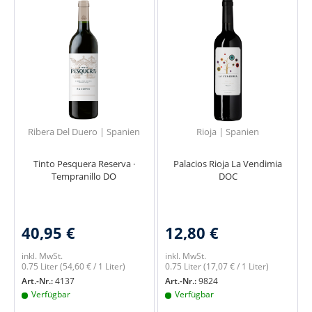
Ribera Del Duero | Spanien
Rioja | Spanien
Tinto Pesquera Reserva ·
Palacios Rioja La Vendimia
Tempranillo DO
DOC
40,95 €
12,80 €
inkl. MwSt.
inkl. MwSt.
0.75 Liter
(54,60 € / 1 Liter)
0.75 Liter
(17,07 € / 1 Liter)
Art.-Nr.:
4137
Art.-Nr.:
9824
Verfügbar
Verfügbar