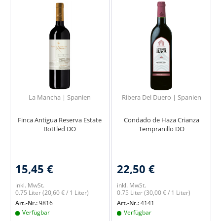
La Mancha | Spanien
Ribera Del Duero | Spanien
Finca Antigua Reserva Estate
Condado de Haza Crianza
Bottled DO
Tempranillo DO
15,45 €
22,50 €
inkl. MwSt.
inkl. MwSt.
0.75 Liter
(20,60 € / 1 Liter)
0.75 Liter
(30,00 € / 1 Liter)
Art.-Nr.:
9816
Art.-Nr.:
4141
Verfügbar
Verfügbar