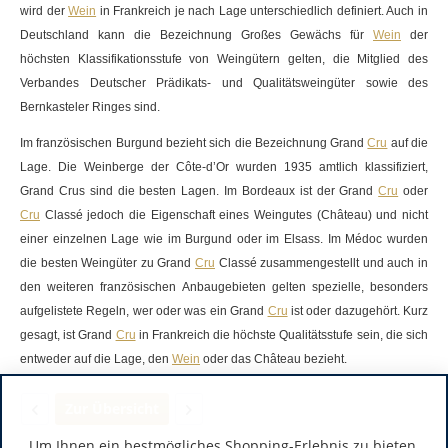
wird der
Wein
in Frankreich je nach Lage unterschiedlich definiert. Auch in
Deutschland kann die Bezeichnung Großes Gewächs für
Wein
der
höchsten Klassifikationsstufe von Weingütern gelten, die Mitglied des
Verbandes Deutscher Prädikats- und Qualitätsweingüter sowie des
Bernkasteler Ringes sind.
Im französischen Burgund bezieht sich die Bezeichnung Grand
Cru
auf die
Lage. Die Weinberge der Côte-d’Or wurden 1935 amtlich klassifiziert,
Grand Crus sind die besten Lagen. Im
Bordeaux
ist der Grand
Cru
oder
Cru
Classé jedoch die Eigenschaft eines Weingutes (Château) und nicht
einer einzelnen Lage wie im Burgund oder im Elsass. Im Médoc wurden
die besten Weingüter zu Grand
Cru
Classé zusammengestellt und auch in
den weiteren französischen Anbaugebieten gelten spezielle, besonders
aufgelistete Regeln, wer oder was ein Grand
Cru
ist oder dazugehört. Kurz
gesagt, ist Grand
Cru
in Frankreich die höchste Qualitätsstufe sein, die sich
entweder auf die Lage, den
Wein
oder das Château bezieht.
Zur Übersicht
Um Ihnen ein bestmögliches Shopping-Erlebnis zu bieten,