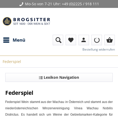
Mo-So von 7-21 Uhr:
+49 (0)2225 / 918 111
person
shopping_basket
Menü
favorite
Bestellung widerrufen
Federspiel
Lexikon Navigation
Federspiel
Federspiel
Wein
stammt aus der Wachau in Österreich und stammt aus der
niederösterreichischen Winzervereinigung Vinea Wachau Nobilis
Districtus. Es handelt sich um Weine der Gebietsmarken-Kategorie für