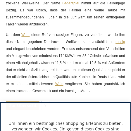
trockene Weißweine. Der Name
Federspiel
nimmt auf die Falkenjagd
Bezug. Es war üblich, dass der Falkner eine weiße Taube mit
zusammengebundenen Flügeln in die Luft warf, um seinen entflogenen
Falken wieder anzulocken.
Um dem
Wein
einen Ruf von rassiger Eleganz zu verleihen, wurde ihm
dieser Name gegeben. Der trockene
Weißwein
kann tatsächlich als
rassig
und elegant beschrieben werden. Er muss entsprechend den Vorschriften
ein
Mostgewicht
von mindestens 17° KMW bzw. 85 ° Öchsle aufweisen und
einen Alkoholgehalt zwischen 11,5 % und maximal 12,5 % vol. Außerdem
darf er nicht zusätzlich angereichert werden. In dieser Qualität entspricht er
der offiziellen österreichischen Qualitätsstufe
Kabinett
, in Deutschland wird
er mit einem mittelschweren
Wein
verglichen. Sie haben grundsätzlich
einen trockenen Geschmack und ein fruchtiges Aroma.
Zur Übersicht
Um Ihnen ein bestmögliches Shopping-Erlebnis zu bieten,
verwenden wir Cookies. Einige von diesen Cookies sind