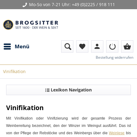
Mo-So von 7-21 Uhr:
+49 (0)2225 / 918 111
person
shopping_basket
Menü
favorite
Bestellung widerrufen
Vinifikation
Lexikon Navigation
Vinifikation
Mit
Vinifikation
oder Vinifizierung wird der gesamte Prozess der
Weinbereitung bezeichnet, den der Winzer im Weingut ausführt. Das ist
von der Pflege der Rebstöcke und des Weinbergs über die
Weinlese
bis