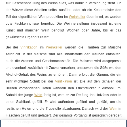
zur Flaschenabfüllung des Weins alles, was damit in Verbindung steht. Ob
der Winzer diese Arbeiten selbst ausführt, oder ob ein
Kellermeister
den
Teil der eigentlichen Weinproduktion im
Weinkeller
übernimmt, es werden
gute Fachkenntnisse benötigt. Die Weinherstellung insgesamt ist eine
Kunst und mancher
Wein
benötigt Wochen oder Jahre, bis er das
gewünschte Ergebnis liefert.
Bei der
Vinifikation
im
Weinkeller
werden die Trauben zur Maische
zerdrückt. In der Maische sind alle Inhaltsstoffe der Trauben enthalten,
auch die Aromen und Geschmacksstoffe. Die Maische wird ausgepresst
und eventuell zusätzlich mit Zucker versehen, um sowohl die
Süße
wie den
Alkohol-Gehalt des Weins zu erhöhen. Dann erfolgt die
Gärung
, die ein
sehr wichtiger Schritt bei der
Vinifikation
ist. Die auf den Schalen der
Beeren vorhandenen Hefen wandeln den Fruchtzucker in Alkohol um.
Sobald der junge
Wein
fertig ist, wird er zur Reifung ins Holzfass oder in
einen Stahltank gefüllt. Er wird außerdem gefiltert und geklärt, um die
restlichen Hefen und die Trubstoffe abzubauen. Danach wird der
Wein
in
Flaschen gefüllt und gelagert. Der gesamte Vorgang ist gesetzlich geregelt
und muss eingehalten werden, damit die Qualität garantiert werden kann.