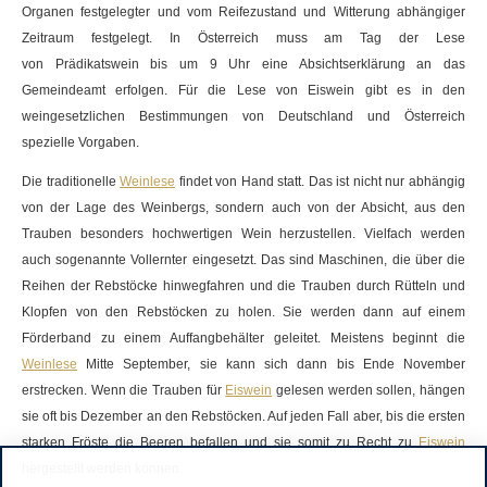
Organen festgelegter und vom Reifezustand und Witterung abhängiger
Zeitraum festgelegt. In Österreich muss am Tag der Lese
von
Prädikatswein
bis um 9 Uhr eine Absichtserklärung an das
Gemeindeamt erfolgen. Für die Lese von
Eiswein
gibt es in den
weingesetzlichen Bestimmungen von Deutschland und Österreich
spezielle Vorgaben.
Die traditionelle
Weinlese
findet von Hand statt. Das ist nicht nur abhängig
von der Lage des Weinbergs, sondern auch von der Absicht, aus den
Trauben besonders hochwertigen
Wein
herzustellen. Vielfach werden
auch sogenannte Vollernter eingesetzt. Das sind Maschinen, die über die
Reihen der Rebstöcke hinwegfahren und die Trauben durch Rütteln und
Klopfen von den Rebstöcken zu holen. Sie werden dann auf einem
Förderband zu einem Auffangbehälter geleitet. Meistens beginnt die
Weinlese
Mitte September, sie kann sich dann bis Ende November
erstrecken. Wenn die Trauben für
Eiswein
gelesen werden sollen, hängen
sie oft bis Dezember an den Rebstöcken. Auf jeden Fall aber, bis die ersten
starken Fröste die Beeren befallen und sie somit zu Recht zu
Eiswein
hergestellt werden können.