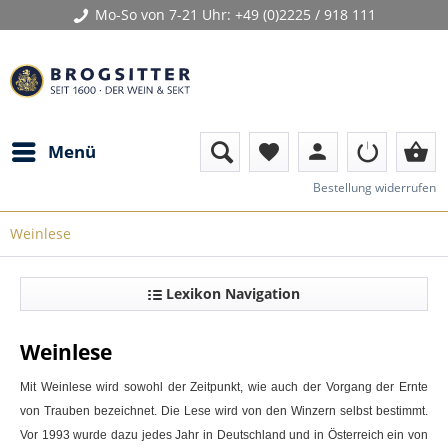
Mo-So von 7-21 Uhr:
+49 (0)2225 / 918 111
person
shopping_basket
Menü
favorite
Bestellung widerrufen
Weinlese
Lexikon Navigation
Weinlese
Mit
Weinlese
wird sowohl der Zeitpunkt, wie auch der Vorgang der Ernte
von Trauben bezeichnet. Die Lese wird von den Winzern selbst bestimmt.
Vor 1993 wurde dazu jedes Jahr in Deutschland und in Österreich ein von