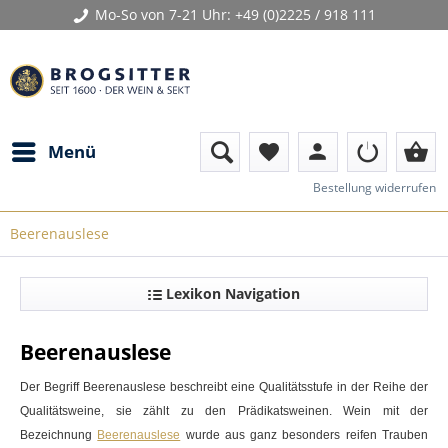
Mo-So von 7-21 Uhr:
+49 (0)2225 / 918 111
person
shopping_basket
Menü
favorite
Bestellung widerrufen
Beerenauslese
Lexikon Navigation
Beerenauslese
Der Begriff
Beerenauslese
beschreibt eine Qualitätsstufe in der Reihe der
Qualitätsweine, sie zählt zu den Prädikatsweinen.
Wein
mit der
Bezeichnung
Beerenauslese
wurde aus ganz besonders reifen Trauben