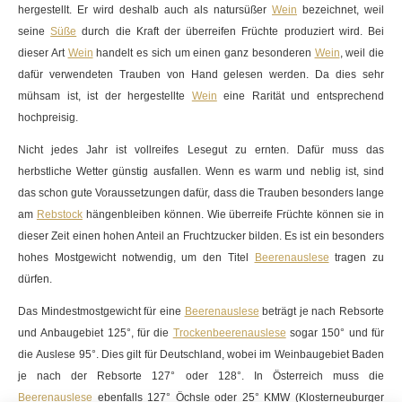
hergestellt. Er wird deshalb auch als natursüßer
Wein
bezeichnet, weil
seine
Süße
durch die Kraft der überreifen Früchte produziert wird. Bei
dieser Art
Wein
handelt es sich um einen ganz besonderen
Wein
, weil die
dafür verwendeten Trauben von Hand gelesen werden. Da dies sehr
mühsam ist, ist der hergestellte
Wein
eine Rarität und entsprechend
hochpreisig.
Nicht jedes Jahr ist vollreifes Lesegut zu ernten. Dafür muss das
herbstliche Wetter günstig ausfallen. Wenn es warm und neblig ist, sind
das schon gute Voraussetzungen dafür, dass die Trauben besonders lange
am
Rebstock
hängenbleiben können. Wie überreife Früchte können sie in
dieser Zeit einen hohen Anteil an Fruchtzucker bilden. Es ist ein besonders
hohes
Mostgewicht
notwendig, um den Titel
Beerenauslese
tragen zu
dürfen.
Das Mindestmostgewicht für eine
Beerenauslese
beträgt je nach Rebsorte
und
Anbaugebiet
125°, für die
Trockenbeerenauslese
sogar 150° und für
die
Auslese
95°. Dies gilt für Deutschland, wobei im Weinbaugebiet Baden
je nach der Rebsorte 127° oder 128°. In Österreich muss die
Beerenauslese
ebenfalls 127° Öchsle oder 25° KMW (Klosterneuburger