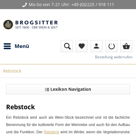
Mo-So von 7-21 Uhr:
+49 (0)2225 / 918 111
person
shopping_basket
Menü
favorite
Bestellung widerrufen
Rebstock
Lexikon Navigation
Rebstock
Ein
Rebstock
wird auch als
Wein
-Stock bezeichnet und ist die fachliche
Benennung für die kultivierte Form der Weinrebe und auch für den Aufbau
und die Funktion. Der
Rebstock
wird im Winter, wenn die Vegetationsruhe