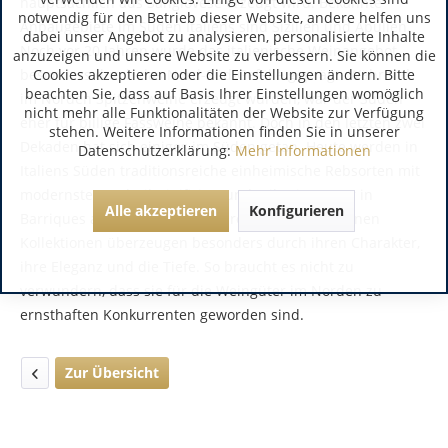
hauptsächlich aus Sangiovese erzeugt wird. Bekannte
notwendig für den Betrieb dieser Website, andere helfen uns
Anbaugebiete im Süden Italiens sind Sizilien und Apulien.
dabei unser Angebot zu analysieren, personalisierte Inhalte
Noch vor 20 Jahren wurde das italienische Weinangebot
anzuzeigen und unsere Website zu verbessern. Sie können die
Cookies akzeptieren oder die Einstellungen ändern. Bitte
besonders durch das Nord-Süd-Gefälle geprägt. Während
beachten Sie, dass auf Basis Ihrer Einstellungen womöglich
im Norden Spitzenweine erzeugt wurden, war der Süden
nicht mehr alle Funktionalitäten der Website zur Verfügung
eher für billige Fassweine bekannt. Doch in den letzten zwei
stehen. Weitere Informationen finden Sie in unserer
Dekaden hat sich einiges im Süden getan. Heute werden in
Datenschutzerklärung:
Mehr Informationen
Italiens Süden traditionsreiche einheimische Rebsorten mit
modernster Technik vinifiziert und teilweise sogar in
Alle akzeptieren
Konfigurieren
Barriques ausgebaut. Die dadurch neu entstandenen
Kollektionen überzeugen besonders durch ihren Charakter,
ihre Eleganz und die Tiefe. So braucht es nicht zu
verwundern, dass sie für die Weingüter im Norden zu
ernsthaften Konkurrenten geworden sind.
Zur Übersicht