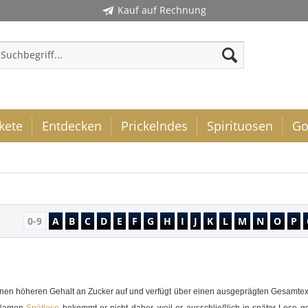
Kauf auf Rechnung
kete
Entdecken
Prickelndes
Spirituosen
Go
0-9
A
B
C
D
E
F
G
H
I
J
K
L
M
N
O
P
inen höheren Gehalt an Zucker auf und verfügt über einen ausgeprägten Gesamtext