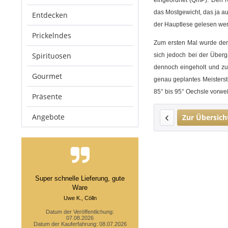
eingeordnet (QmP). Den
das
Mostgewicht
, das ja 
Entdecken
der Hauptlese gelesen werd
Prickelndes
Zum ersten Mal wurde d
Spirituosen
sich jedoch bei der Über
dennoch eingeholt und z
Gourmet
genau geplantes Meisterst
85° bis 95° Oechsle vorwei
Präsente
Angebote
Zur Übersich
Super schnelle Lieferung, gute
Ware
Uwe K., Cölln
Datum der Veröffentlichung:
07.08.2026
Datum der Kauferfahrung: 08.07.2026