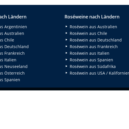
ach Ländern
Roséweine nach Ländern
s Argentinien
Roséwein aus Australien
s Australien
Roséwein aus Chile
s Chile
Roséwein aus Deutschland
s Deutschland
Roséwein aus Frankreich
s Frankreich
Roséwein aus Italien
 Italien
Roséwein aus Spanien
us Neuseeland
Roséwein aus Südafrika
s Österreich
Roséwein aus USA / Kalifornie
s Spanien