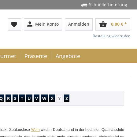
Schnelle Lieferung
person
shopping_basket
favorite
Mein Konto
Anmelden
0,00 € *
Bestellung widerrufen
urmet
Präsente
Angebote
Q
R
S
T
U
V
W
X
Y
Z
rakt. Spätauslese-
Wein
wird in Deutschland in der höchsten Qualitätsstufe