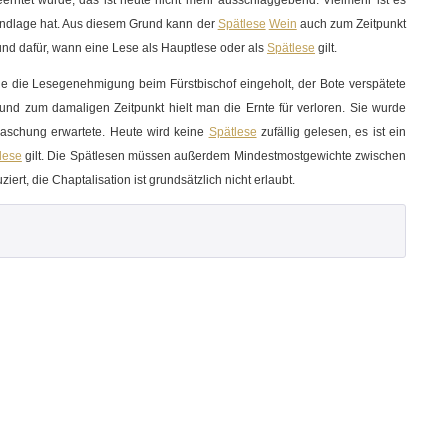
eerntet würde, das ist heute nicht mehr ausschlaggebend. Vielmehr ist es
rundlage hat. Aus diesem Grund kann der
Spätlese
Wein
auch zum Zeitpunkt
rund dafür, wann eine Lese als Hauptlese oder als
Spätlese
gilt.
 die Lesegenehmigung beim Fürstbischof eingeholt, der Bote verspätete
und zum damaligen Zeitpunkt hielt man die Ernte für verloren. Sie wurde
aschung erwartete. Heute wird keine
Spätlese
zufällig gelesen, es ist ein
lese
gilt. Die Spätlesen müssen außerdem Mindestmostgewichte zwischen
ziert, die
Chaptalisation
ist grundsätzlich nicht erlaubt.