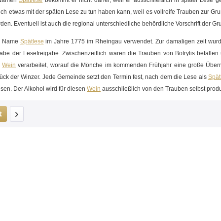
 Namen
Spätlese
bekommt er nicht daher, weil er ausschließlich in später Lese g
auch etwas mit der späten Lese zu tun haben kann, weil es vollreife Trauben zur G
en. Eventuell ist auch die regional unterschiedliche behördliche Vorschrift der G
er Name
Spätlese
im Jahre 1775 im Rheingau verwendet. Zur damaligen zeit wurde
gabe der Lesefreigabe. Zwischenzeitlich waren die Trauben von
Botrytis
befallen 
u
Wein
verarbeitet, worauf die Mönche im kommenden Frühjahr eine große Überr
ück der Winzer. Jede Gemeinde setzt den Termin fest, nach dem die Lese als
Spät
sen. Der Alkohol wird für diesen
Wein
ausschließlich von den Trauben selbst produ
t