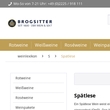
Mo-So von 7-21 Uhr:
+49 (0)2225 / 918 111
Rotweine
Weißweine
Roséweine
Weinpa
weinlexikon
S
Spätlese
Rotweine
Weißweine
Spätlese
Roséweine
Ein
Spätlese
Wein
weist e
Weinpakete