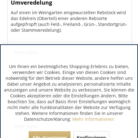
Umveredelung
Auf einen im Weingarten eingewurzelten Rebstock wird
das Edelreis (Oberteil) einer anderen Rebsorte
aufgepfropft (auch Feld-, Freiland-, Grün-, Standortgrün-
oder Stammveredelung).
Mehr lesen
Um Ihnen ein bestmögliches Shopping-Erlebnis zu bieten,
verwenden wir Cookies. Einige von diesen Cookies sind
USA Weinland
notwendig für den Betrieb dieser Website, andere helfen uns
dabei unser Angebot zu analysieren, personalisierte Inhalte
Heutzutage spielt Wein aus den USA eine große Rolle
anzuzeigen und unsere Website zu verbessern. Sie können die
am internationalen Markt, obwohl die Weinindustrie
Cookies akzeptieren oder die Einstellungen ändern. Bitte
dort noch relativ jung ist. Trotzdem sind die Vereinigten
beachten Sie, dass auf Basis Ihrer Einstellungen womöglich
Staaten mittlerweile hinter Ländern...
nicht mehr alle Funktionalitäten der Website zur Verfügung
stehen. Weitere Informationen finden Sie in unserer
Datenschutzerklärung:
Mehr Informationen
Mehr lesen
Alle akzeptieren
Konfigurieren