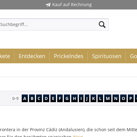
Kauf auf Rechnung
kete
Entdecken
Prickelndes
Spirituosen
Go
0-9
A
B
C
D
E
F
G
H
I
J
K
L
M
N
O
P
 Frontera in der Provinz Cádiz (Andalusien), die schon seit dem Mit
eber für den berühmten spanischen
Wein
.