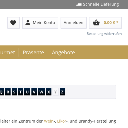
Schnelle Lieferung
person
shopping_basket
favorite
Mein Konto
Anmelden
0,00 € *
Bestellung widerrufen
urmet
Präsente
Angebote
Q
R
S
T
U
V
W
X
Y
Z
telalter ein Zentrum der
Wein
-,
Likör
-, und Brandy-Herstellung