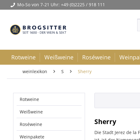
Mo-So von 7-21 Uhr:
+49 (0)2225 / 918 111
Rotweine
Weißweine
Roséweine
Weinpa
weinlexikon
S
Sherry
Rotweine
Weißweine
Sherry
Roséweine
Die Stadt Jerez de la
Weinpakete
ist, ist der Namensg