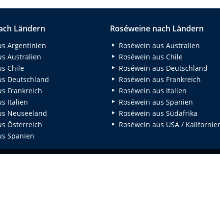
ach Ländern
Roséweine nach Ländern
s Argentinien
Roséwein aus Australien
s Australien
Roséwein aus Chile
s Chile
Roséwein aus Deutschland
s Deutschland
Roséwein aus Frankreich
s Frankreich
Roséwein aus Italien
 Italien
Roséwein aus Spanien
us Neuseeland
Roséwein aus Südafrika
s Österreich
Roséwein aus USA / Kalifornie
s Spanien