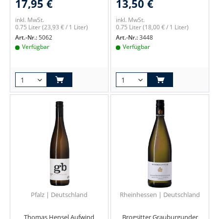
17,95 €
13,50 €
inkl. MwSt.
inkl. MwSt.
0.75 Liter
(23,93 € / 1 Liter)
0.75 Liter
(18,00 € / 1 Liter)
Art.-Nr.:
5062
Art.-Nr.:
3448
Verfügbar
Verfügbar
Pfalz | Deutschland
Rheinhessen | Deutschland
Thomas Hensel Aufwind
Brogsitter Grauburgunder