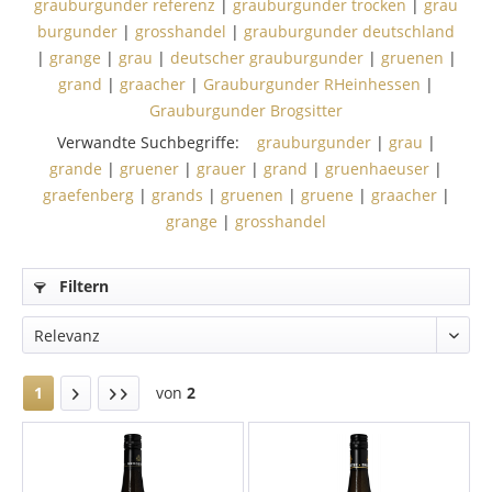
grauburgunder referenz
|
grauburgunder trocken
|
grau
burgunder
|
grosshandel
|
grauburgunder deutschland
|
grange
|
grau
|
deutscher grauburgunder
|
gruenen
|
grand
|
graacher
|
Grauburgunder RHeinhessen
|
Grauburgunder Brogsitter
Verwandte Suchbegriffe:
grauburgunder
|
grau
|
grande
|
gruener
|
grauer
|
grand
|
gruenhaeuser
|
graefenberg
|
grands
|
gruenen
|
gruene
|
graacher
|
grange
|
grosshandel
Filtern
1
von
2