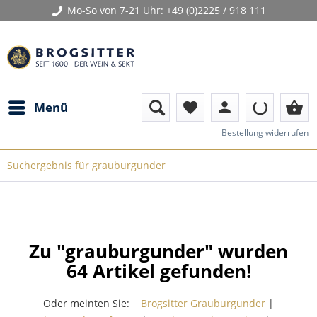
Mo-So von 7-21 Uhr:
+49 (0)2225 / 918 111
person
shopping_basket
Menü
favorite
Bestellung widerrufen
Suchergebnis für grauburgunder
Zu "grauburgunder" wurden
64
Artikel gefunden!
Oder meinten Sie:
Brogsitter Grauburgunder
|