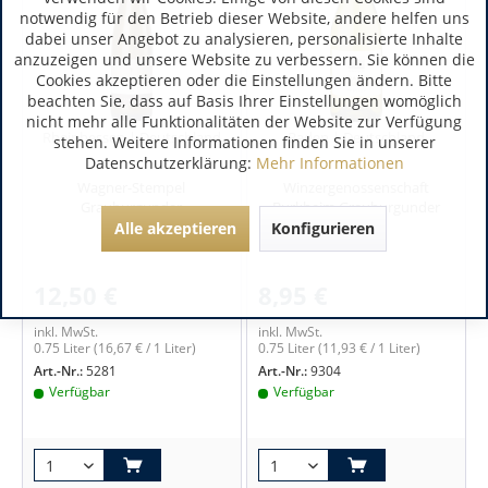
notwendig für den Betrieb dieser Website, andere helfen uns
dabei unser Angebot zu analysieren, personalisierte Inhalte
anzuzeigen und unsere Website zu verbessern. Sie können die
Cookies akzeptieren oder die Einstellungen ändern. Bitte
beachten Sie, dass auf Basis Ihrer Einstellungen womöglich
nicht mehr alle Funktionalitäten der Website zur Verfügung
Rheinhessen | Deutschland
Baden | Deutschland
stehen. Weitere Informationen finden Sie in unserer
Datenschutzerklärung:
Mehr Informationen
Wagner-Stempel
Winzergenossenschaft
Grauburgunder
Burkheim Grauburgunder
Alle akzeptieren
Konfigurieren
12,50 €
8,95 €
inkl. MwSt.
inkl. MwSt.
0.75 Liter
(16,67 € / 1 Liter)
0.75 Liter
(11,93 € / 1 Liter)
Art.-Nr.:
5281
Art.-Nr.:
9304
Verfügbar
Verfügbar