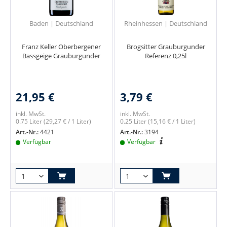
Baden | Deutschland
Rheinhessen | Deutschland
Franz Keller Oberbergener
Brogsitter Grauburgunder
Bassgeige Grauburgunder
Referenz 0,25l
21,95 €
3,79 €
inkl. MwSt.
inkl. MwSt.
0.75 Liter
(29,27 € / 1 Liter)
0.25 Liter
(15,16 € / 1 Liter)
Art.-Nr.:
4421
Art.-Nr.:
3194
Verfügbar
Verfügbar