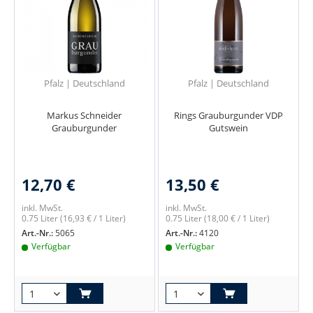
Pfalz | Deutschland
Pfalz | Deutschland
Markus Schneider
Rings Grauburgunder VDP
Grauburgunder
Gutswein
12,70 €
13,50 €
inkl. MwSt.
inkl. MwSt.
0.75 Liter
(16,93 € / 1 Liter)
0.75 Liter
(18,00 € / 1 Liter)
Art.-Nr.:
5065
Art.-Nr.:
4120
Verfügbar
Verfügbar