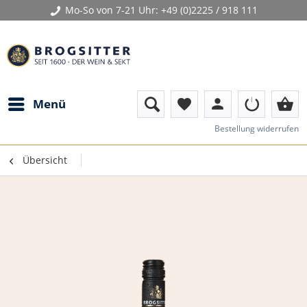
Mo-So von 7-21 Uhr:
+49 (0)2225 / 918 111
person
shopping_basket
Menü
favorite
Bestellung widerrufen
Übersicht