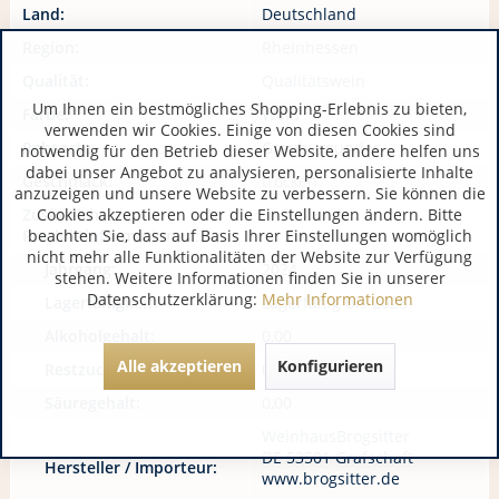
Land:
Deutschland
Region:
Rheinhessen
Qualität:
Qualitätswein
Um Ihnen ein bestmögliches Shopping-Erlebnis zu bieten,
Farbe:
Weiß
verwenden wir Cookies. Einige von diesen Cookies sind
Rebsorte:
Grauburgunder
notwendig für den Betrieb dieser Website, andere helfen uns
dabei unser Angebot zu analysieren, personalisierte Inhalte
Geschmack:
trocken
anzuzeigen und unsere Website zu verbessern. Sie können die
Cookies akzeptieren oder die Einstellungen ändern. Bitte
Zusätzliche
beachten Sie, dass auf Basis Ihrer Einstellungen womöglich
Produktinformationen:
nicht mehr alle Funktionalitäten der Website zur Verfügung
Jahrgang:
2024
stehen. Weitere Informationen finden Sie in unserer
Datenschutzerklärung:
Mehr Informationen
Lagerfähigkeit:
Lagerfähig bis 2028
Alkoholgehalt:
0,00
Alle akzeptieren
Konfigurieren
Restzucker:
0,00
Säuregehalt:
0,00
WeinhausBrogsitter
DE 53501 Grafschaft
Hersteller / Importeur:
www.brogsitter.de