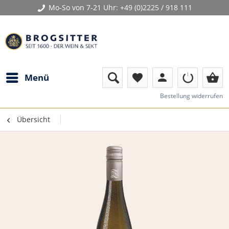
Mo-So von 7-21 Uhr:
+49 (0)2225 / 918 111
person
shopping_basket
Menü
favorite
Bestellung widerrufen
Übersicht