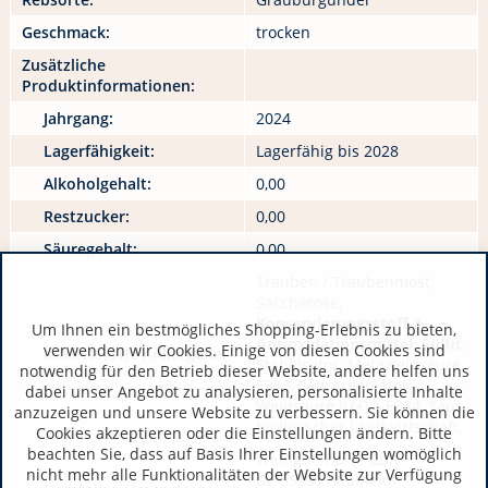
Geschmack:
trocken
Zusätzliche
Produktinformationen:
Jahrgang:
2024
Lagerfähigkeit:
Lagerfähig bis 2028
Alkoholgehalt:
0,00
Restzucker:
0,00
Säuregehalt:
0,00
Trauben / Traubenmost,
Saccharose,
Konservierungsstoff &
Um Ihnen ein bestmögliches Shopping-Erlebnis zu bieten,
Antioxidationsmittel: Sulfit
,
verwenden wir Cookies. Einige von diesen Cookies sind
Inhaltsstoffe / Allergene:
Stabilisator: Metaweinsäure,
notwendig für den Betrieb dieser Website, andere helfen uns
E353, Säureregulator:
dabei unser Angebot zu analysieren, personalisierte Inhalte
Weinsäure (L(+)-), E334, *aus
anzuzeigen und unsere Website zu verbessern. Sie können die
biologischer Landwirtschaft,
Cookies akzeptieren oder die Einstellungen ändern. Bitte
beachten Sie, dass auf Basis Ihrer Einstellungen womöglich
WeingutThörle GbR
nicht mehr alle Funktionalitäten der Website zur Verfügung
DE 55291 Saulheim