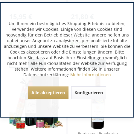
15,95 €
21,80 €
Um Ihnen ein bestmögliches Shopping-Erlebnis zu bieten,
inkl. MwSt.
inkl. MwSt.
verwenden wir Cookies. Einige von diesen Cookies sind
0.75 Liter
(21,27 € / 1 Liter)
0.75 Liter
(29,07 € / 1 Liter)
notwendig für den Betrieb dieser Website, andere helfen uns
Art.-Nr.:
9254
Art.-Nr.:
6887
dabei unser Angebot zu analysieren, personalisierte Inhalte
Verfügbar
Verfügbar
anzuzeigen und unsere Website zu verbessern. Sie können die
Cookies akzeptieren oder die Einstellungen ändern. Bitte
beachten Sie, dass auf Basis Ihrer Einstellungen womöglich
nicht mehr alle Funktionalitäten der Website zur Verfügung
stehen. Weitere Informationen finden Sie in unserer
Datenschutzerklärung:
Mehr Informationen
Alle akzeptieren
Konfigurieren
Bordeaux | Frankreich