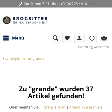
Mo-So von 7-21 Uhr:
+49 (0)2225 / 918 111
person
shopping_basket
Menü
favorite
Bestellung widerrufen
Suchergebnis für grande
Zu "grande" wurden
37
Artikel gefunden!
Oder meinten Sie:
Grans
|
gran
|
granja
|
La granja
|