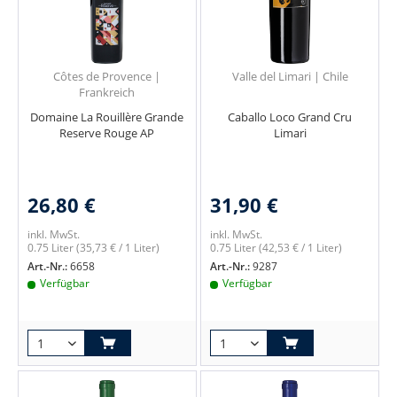
Côtes de Provence |
Valle del Limari | Chile
Frankreich
Domaine La Rouillère Grande
Caballo Loco Grand Cru
Reserve Rouge AP
Limari
26,80 €
31,90 €
inkl. MwSt.
inkl. MwSt.
0.75 Liter
(35,73 € / 1 Liter)
0.75 Liter
(42,53 € / 1 Liter)
Art.-Nr.:
6658
Art.-Nr.:
9287
Verfügbar
Verfügbar