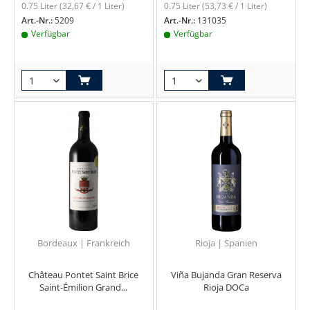
0.75 Liter
(32,67 € / 1 Liter)
0.75 Liter
(53,73 € / 1 Liter)
Art.-Nr.:
5209
Art.-Nr.:
131035
Verfügbar
Verfügbar
Bordeaux | Frankreich
Rioja | Spanien
Château Pontet Saint Brice
Viña Bujanda Gran Reserva
Saint-Émilion Grand...
Rioja DOCa