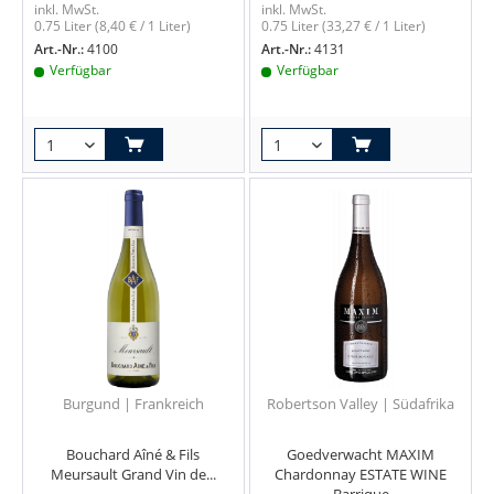
inkl. MwSt.
inkl. MwSt.
0.75 Liter
(8,40 € / 1 Liter)
0.75 Liter
(33,27 € / 1 Liter)
Art.-Nr.:
4100
Art.-Nr.:
4131
Verfügbar
Verfügbar
Burgund | Frankreich
Robertson Valley | Südafrika
Bouchard Aîné & Fils
Goedverwacht MAXIM
Meursault Grand Vin de...
Chardonnay ESTATE WINE
Barrique