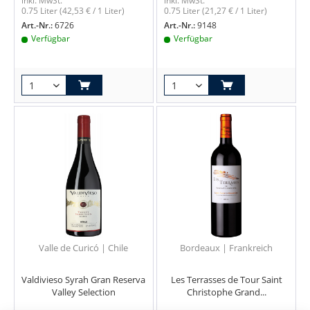
inkl. MwSt.
inkl. MwSt.
0.75 Liter
(42,53 € / 1 Liter)
0.75 Liter
(21,27 € / 1 Liter)
Art.-Nr.:
6726
Art.-Nr.:
9148
Verfügbar
Verfügbar
Valle de Curicó | Chile
Bordeaux | Frankreich
Valdivieso Syrah Gran Reserva
Les Terrasses de Tour Saint
Valley Selection
Christophe Grand...