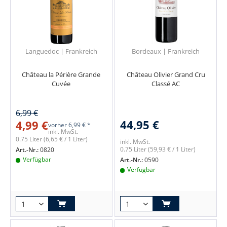
Languedoc | Frankreich
Bordeaux | Frankreich
Château la Périère Grande
Château Olivier Grand Cru
Cuvée
Classé AC
6,99 €
44,95 €
4,99 €
vorher
6,99 € *
inkl. MwSt.
0.75 Liter
(6,65 € / 1 Liter)
inkl. MwSt.
0.75 Liter
(59,93 € / 1 Liter)
Art.-Nr.:
0820
Verfügbar
Art.-Nr.:
0590
Verfügbar