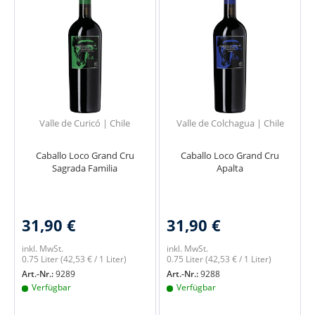
Valle de Curicó | Chile
Valle de Colchagua | Chile
Caballo Loco Grand Cru
Caballo Loco Grand Cru
Sagrada Familia
Apalta
31,90 €
31,90 €
inkl. MwSt.
inkl. MwSt.
0.75 Liter
(42,53 € / 1 Liter)
0.75 Liter
(42,53 € / 1 Liter)
Art.-Nr.:
9289
Art.-Nr.:
9288
Verfügbar
Verfügbar