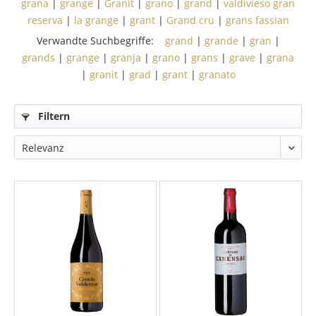
grana
|
grange
|
Granit
|
grano
|
grand
|
valdivieso gran
reserva
|
la grange
|
grant
|
Grand cru
|
grans fassian
Verwandte Suchbegriffe:
grand
|
grande
|
gran
|
grands
|
grange
|
granja
|
grano
|
grans
|
grave
|
grana
|
granit
|
grad
|
grant
|
granato
Filtern