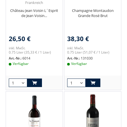
Frankreich
Château Jean Voisin L´Esprit
Champagne Montaudon
de Jean Voisin...
Grande Rosé Brut
26,50 €
38,30 €
inkl. MwSt.
inkl. MwSt.
0.75 Liter
(35,33 € / 1 Liter)
0.75 Liter
(51,07 € / 1 Liter)
Art.-Nr.:
6014
Art.-Nr.:
131030
Verfügbar
Verfügbar