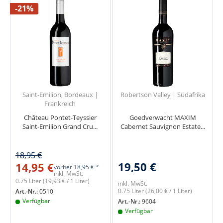
-21%
Saint-Emilion, Bordeaux |
Robertson Valley | Südafrika
Frankreich
Château Pontet-Teyssier
Goedverwacht MAXIM
Saint-Emilion Grand Cru...
Cabernet Sauvignon Estate...
18,95 €
19,50 €
14,95 €
vorher
18,95 € *
inkl. MwSt.
0.75 Liter
(19,93 € / 1 Liter)
inkl. MwSt.
0.75 Liter
(26,00 € / 1 Liter)
Art.-Nr.:
0510
Verfügbar
Art.-Nr.:
9604
Verfügbar