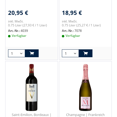
20,95 €
18,95 €
inkl. MwSt.
inkl. MwSt.
0.75 Liter
(27,93 € / 1 Liter)
0.75 Liter
(25,27 € / 1 Liter)
Art.-Nr.:
4039
Art.-Nr.:
7078
Verfügbar
Verfügbar
Saint-Emilion, Bordeaux |
Champagne | Frankreich