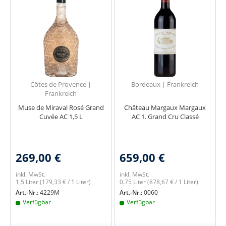
Côtes de Provence |
Bordeaux | Frankreich
Frankreich
Muse de Miraval Rosé Grand
Château Margaux Margaux
Cuvée AC 1,5 L
AC 1. Grand Cru Classé
269,00 €
659,00 €
inkl. MwSt.
inkl. MwSt.
1.5 Liter
(179,33 € / 1 Liter)
0.75 Liter
(878,67 € / 1 Liter)
Art.-Nr.:
4229M
Art.-Nr.:
0060
Verfügbar
Verfügbar