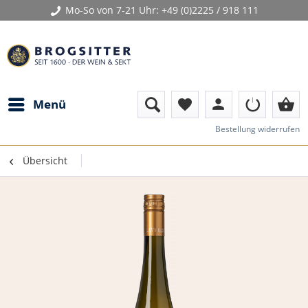
Mo-So von 7-21 Uhr:
+49 (0)2225 / 918 111
person
shopping_basket
Menü
favorite
Bestellung widerrufen
Übersicht