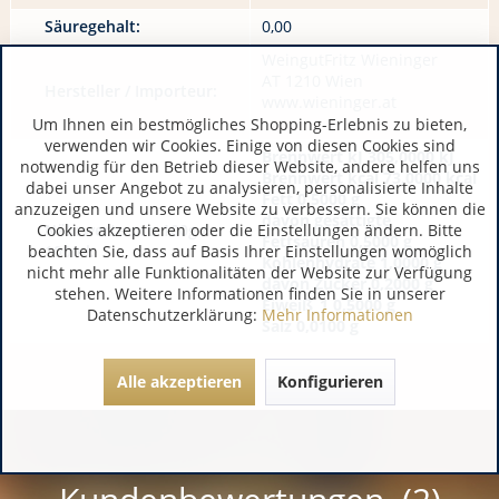
Säuregehalt:
0,00
WeingutFritz Wieninger
AT 1210 Wien
Hersteller / Importeur:
www.wieninger.at
Um Ihnen ein bestmögliches Shopping-Erlebnis zu bieten,
verwenden wir Cookies. Einige von diesen Cookies sind
Brennwert kJ 305,0000 kJ
notwendig für den Betrieb dieser Website, andere helfen uns
Brennwert kcal 73,0000 kcal
dabei unser Angebot zu analysieren, personalisierte Inhalte
Fett 0,5000 g
anzuzeigen und unsere Website zu verbessern. Sie können die
davon gesättigte
Cookies akzeptieren oder die Einstellungen ändern. Bitte
Nährwerte pro 100g /
Fettsäuren 0,5000 g
beachten Sie, dass auf Basis Ihrer Einstellungen womöglich
100ml:
Kohlenhydrate 1,0000 g
nicht mehr alle Funktionalitäten der Website zur Verfügung
davon Zucker 0,2000 g
stehen. Weitere Informationen finden Sie in unserer
Eiweiß_1 0,5000 g
Datenschutzerklärung:
Mehr Informationen
Salz 0,0100 g
Alle akzeptieren
Konfigurieren