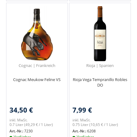
Cognac | Frankreich
Rioja | Spanien
Cognac Meukow Feline VS
Rioja Vega Tempranillo Robles
DO
34,50 €
7,99 €
inkl. MwSt.
inkl. MwSt.
0.7 Liter
(49,29 € / 1 Liter)
0.75 Liter
(10,65 € / 1 Liter)
Art.-Nr.:
7230
Art.-Nr.:
6208
Verfügbar
Verfügbar