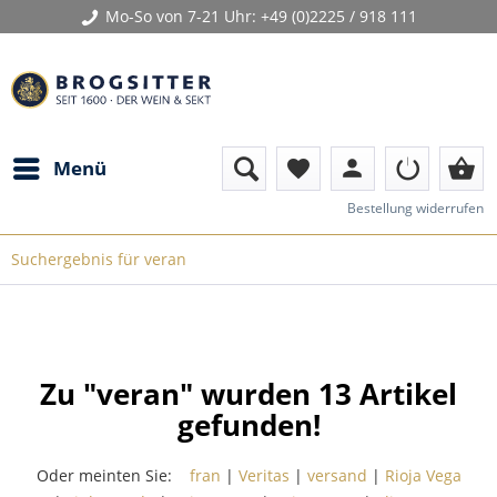
Mo-So von 7-21 Uhr:
+49 (0)2225 / 918 111
person
shopping_basket
Menü
favorite
Bestellung widerrufen
Suchergebnis für veran
Zu "veran" wurden
13
Artikel
gefunden!
Oder meinten Sie:
fran
|
Veritas
|
versand
|
Rioja Vega