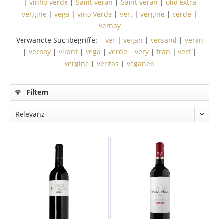
|
vinho verde
|
Saint veran
|
Saint veran
|
olio extra
vergine
|
vega
|
vino Verde
|
vert
|
vergine
|
verde
|
vernay
Verwandte Suchbegriffe:
ver
|
vegan
|
versand
|
verán
|
vernay
|
virant
|
vega
|
verde
|
very
|
fran
|
vert
|
vergine
|
veritas
|
veganen
Filtern