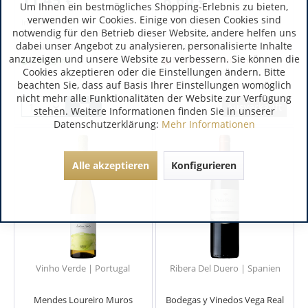
Um Ihnen ein bestmögliches Shopping-Erlebnis zu bieten,
verwenden wir Cookies. Einige von diesen Cookies sind
inkl. MwSt.
inkl. MwSt.
notwendig für den Betrieb dieser Website, andere helfen uns
0.75 Liter
(15,27 € / 1 Liter)
0.75 Liter
(11,47 € / 1 Liter)
dabei unser Angebot zu analysieren, personalisierte Inhalte
Art.-Nr.:
4474
Art.-Nr.:
6949
anzuzeigen und unsere Website zu verbessern. Sie können die
Verfügbar
Lieferzeit unbekannt
Cookies akzeptieren oder die Einstellungen ändern. Bitte
beachten Sie, dass auf Basis Ihrer Einstellungen womöglich
nicht mehr alle Funktionalitäten der Website zur Verfügung
Ausverkauft
stehen. Weitere Informationen finden Sie in unserer
Datenschutzerklärung:
Mehr Informationen
Alle akzeptieren
Konfigurieren
Vinho Verde | Portugal
Ribera Del Duero | Spanien
Mendes Loureiro Muros
Bodegas y Vinedos Vega Real