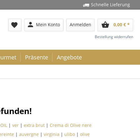
Schnelle Lieferung
person
shopping_basket
favorite
Mein Konto
Anmelden
0,00 € *
Bestellung widerrufen
urmet
Präsente
Angebote
efunden!
 OIL
|
ver
|
extra brut
|
Crema di Olive nere
ereinte
|
auvergne
|
virginia
|
ulibo
|
olive