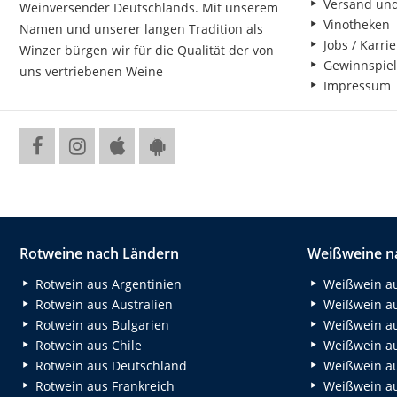
Versand un
Weinversender Deutschlands. Mit unserem
Vinotheken
Namen und unserer langen Tradition als
Jobs / Karrie
Winzer bürgen wir für die Qualität der von
Gewinnspiel
uns vertriebenen Weine
Impressum
Rotweine nach Ländern
Weißweine n
Rotwein aus Argentinien
Weißwein au
Rotwein aus Australien
Weißwein au
Rotwein aus Bulgarien
Weißwein au
Rotwein aus Chile
Weißwein au
Rotwein aus Deutschland
Weißwein au
Rotwein aus Frankreich
Weißwein aus