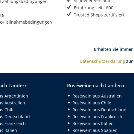
Schneller Versand
d Zahlungsbedingungen
Erfahrung seit 1600
Trusted Shops zertifiziert
re
e-Teilnahmebedingungen
Erhalten Sie immer
Datenschutzerklärung
zur
ach Ländern
Roséweine nach Ländern
s Argentinien
Roséwein aus Australien
s Australien
Roséwein aus Chile
s Chile
Roséwein aus Deutschland
s Deutschland
Roséwein aus Frankreich
s Frankreich
Roséwein aus Italien
 Italien
Roséwein aus Spanien