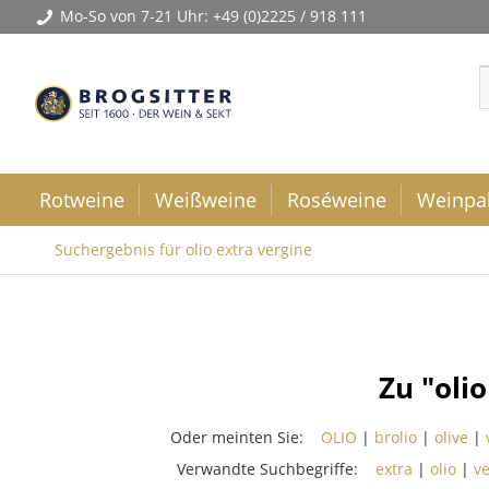
Mo-So von 7-21 Uhr:
+49 (0)2225 / 918 111
Rotweine
Weißweine
Roséweine
Weinpa
Suchergebnis für olio extra vergine
Zu "oli
Oder meinten Sie:
OLIO
|
brolio
|
olive
|
Verwandte Suchbegriffe:
extra
|
olio
|
ve