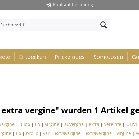
Kauf auf Rechnung
kete
Entdecken
Prickelndes
Spirituosen
Go
o extra vergine" wurden
1
Artikel g
vergine
|
ulibo
|
lio
|
virgine
|
auvergne
|
extra
|
vereinte
|
OLIVE
rgine
|
lio
|
brolio
|
ver
|
extravergine
|
extravergine
|
virgine
|
v