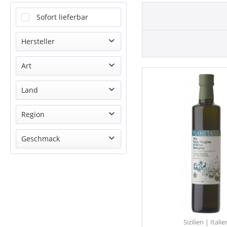
Sofort lieferbar
Hersteller
Planeta
Art
Öl
Land
Italien
Region
Sizilien
Geschmack
keine Angabe
Sizilien | Italie