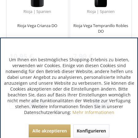
Rioja | Spanien
Rioja | Spanien
Rioja Vega Crianza DO
Rioja Vega Tempranillo Robles
DO
10,95 €
7,99 €
Um Ihnen ein bestmögliches Shopping-Erlebnis zu bieten,
verwenden wir Cookies. Einige von diesen Cookies sind
inkl. MwSt.
inkl. MwSt.
notwendig für den Betrieb dieser Website, andere helfen uns
0.75 Liter
(14,60 € / 1 Liter)
0.75 Liter
(10,65 € / 1 Liter)
dabei unser Angebot zu analysieren, personalisierte Inhalte
Art.-Nr.:
9377
Art.-Nr.:
6208
anzuzeigen und unsere Website zu verbessern. Sie können die
Verfügbar
Verfügbar
Cookies akzeptieren oder die Einstellungen ändern. Bitte
beachten Sie, dass auf Basis Ihrer Einstellungen womöglich
nicht mehr alle Funktionalitäten der Website zur Verfügung
stehen. Weitere Informationen finden Sie in unserer
Datenschutzerklärung:
Mehr Informationen
Alle akzeptieren
Konfigurieren