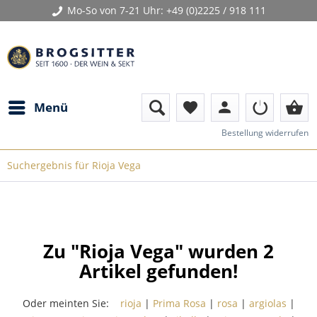
Mo-So von 7-21 Uhr:
+49 (0)2225 / 918 111
person
shopping_basket
Menü
favorite
Bestellung widerrufen
Suchergebnis für Rioja Vega
Zu "Rioja Vega" wurden
2
Artikel gefunden!
Oder meinten Sie:
rioja
|
Prima Rosa
|
rosa
|
argiolas
|