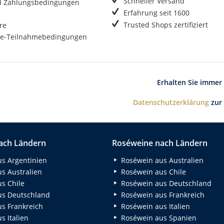
Schneller Versand
d Zahlungsbedingungen
Erfahrung seit 1600
Trusted Shops zertifiziert
re
e-Teilnahmebedingungen
Erhalten Sie immer
Datenschutzerklärung
zur
ach Ländern
Roséweine nach Ländern
s Argentinien
Roséwein aus Australien
s Australien
Roséwein aus Chile
s Chile
Roséwein aus Deutschland
s Deutschland
Roséwein aus Frankreich
s Frankreich
Roséwein aus Italien
 Italien
Roséwein aus Spanien