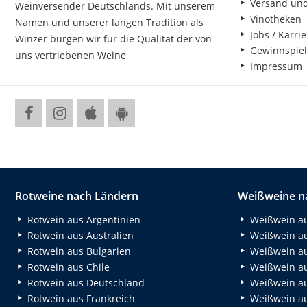
Versand un
Weinversender Deutschlands. Mit unserem
Vinotheken
Namen und unserer langen Tradition als
Jobs / Karrie
Winzer bürgen wir für die Qualität der von
Gewinnspiel
uns vertriebenen Weine
Impressum
Rotweine nach Ländern
Weißweine n
Rotwein aus Argentinien
Weißwein au
Rotwein aus Australien
Weißwein au
Rotwein aus Bulgarien
Weißwein au
Rotwein aus Chile
Weißwein au
Rotwein aus Deutschland
Weißwein au
Rotwein aus Frankreich
Weißwein aus