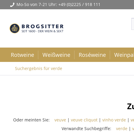
Mo-So von 7-21 Uhr:
+49 (0)2225 / 918 111
Rotweine
Weißweine
Roséweine
Weinpa
Suchergebnis für verde
Z
Oder meinten Sie:
veuve
|
veuve cliquot
|
vinho verde
|
v
Verwandte Suchbegriffe:
verde
|