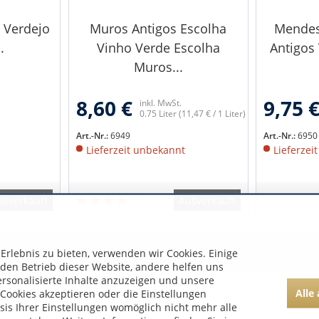
 Verdejo
Muros Antigos Escolha
Mendes
.
Vinho Verde Escolha
Antigos
Muros...
8,60 €
9,75 
inkl. MwSt.
0.75 Liter
(11,47 € / 1 Liter)
Art.-Nr.:
6949
Art.-Nr.:
6950
Lieferzeit unbekannt
Lieferzei
usverkauft
Ausverkauft
rlebnis zu bieten, verwenden wir Cookies. Einige
 den Betrieb dieser Website, andere helfen uns
ersonalisierte Inhalte anzuzeigen und unsere
Alle
Cookies akzeptieren oder die Einstellungen
asis Ihrer Einstellungen womöglich nicht mehr alle