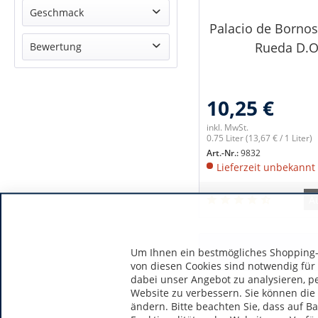
Avesso
Geschmack
Palacio de Bornos
Alvarinho
trocken
Rueda D.O
Bewertung
Cuvée
halbtrocken (feinherb)
Loureiro
& mehr
halbtrocken
Verdejo
& mehr
10,25 €
& mehr
& mehr
inkl. MwSt.
0.75 Liter
(13,67 € / 1 Liter)
Art.-Nr.:
9832
Lieferzeit unbekannt
A
Um Ihnen ein bestmögliches Shopping-E
von diesen Cookies sind notwendig für
dabei unser Angebot zu analysieren, p
Website zu verbessern. Sie können die 
ändern. Bitte beachten Sie, dass auf B