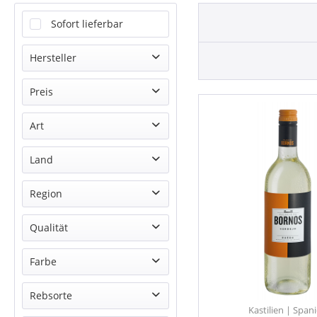
Sofort lieferbar
Hersteller
Anselmo Mendes
Preis
Palacio de Bornos
Art
Vinhos Messias
von
7,99 €
bis
10,25 €
Weißwein
Land
Portugal
Region
Spanien
Kastilien
Qualität
Vinho Verde
Rueda DO
Farbe
Vinho Verde DOC
Weiß
Rebsorte
Kastilien | Span