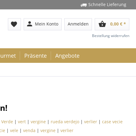
Schnelle Lieferung
person
shopping_basket
favorite
Mein Konto
Anmelden
0,00 € *
Bestellung widerrufen
urmet
Präsente
Angebote
n!
o Verde
|
vert
|
vergine
|
rueda verdejo
|
verlier
|
case vecie
cie
|
vele
|
venda
|
vergine
|
verlier