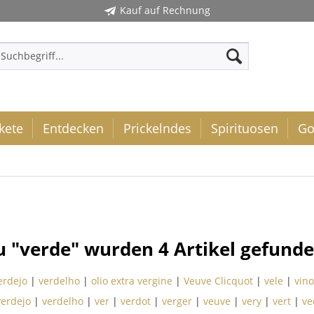
Kauf auf Rechnung
kete
Entdecken
Prickelndes
Spirituosen
Go
u "verde" wurden
4
Artikel gefunde
erdejo
|
verdelho
|
olio extra vergine
|
Veuve Clicquot
|
vele
|
vin
verdejo
|
verdelho
|
ver
|
verdot
|
verger
|
veuve
|
very
|
vert
|
ve