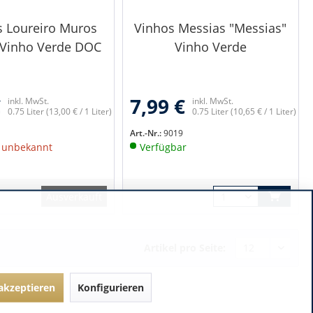
 Loureiro Muros
Vinhos Messias "Messias"
 Vinho Verde DOC
Vinho Verde
€
7,99 €
inkl. MwSt.
inkl. MwSt.
0.75 Liter
(13,00 € / 1 Liter)
0.75 Liter
(10,65 € / 1 Liter)
Art.-Nr.:
9019
t unbekannt
Verfügbar
Ausverkauft
Artikel pro Seite:
 akzeptieren
Konfigurieren