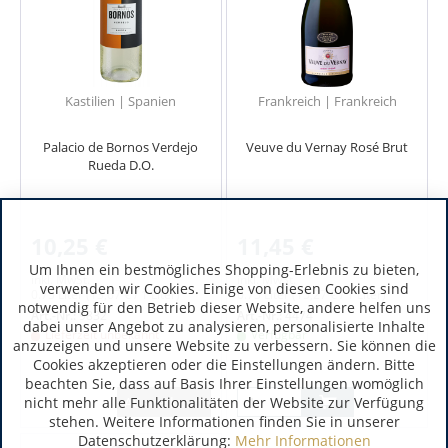
Kastilien | Spanien
Frankreich | Frankreich
Palacio de Bornos Verdejo
Veuve du Vernay Rosé Brut
Rueda D.O.
10,25 €
11,45 €
Um Ihnen ein bestmögliches Shopping-Erlebnis zu bieten,
inkl. MwSt.
inkl. MwSt.
verwenden wir Cookies. Einige von diesen Cookies sind
0.75 Liter
(13,67 € / 1 Liter)
0.75 Liter
(15,27 € / 1 Liter)
notwendig für den Betrieb dieser Website, andere helfen uns
Art.-Nr.:
9832
Art.-Nr.:
4474
dabei unser Angebot zu analysieren, personalisierte Inhalte
Lieferzeit unbekannt
Verfügbar
anzuzeigen und unsere Website zu verbessern. Sie können die
Cookies akzeptieren oder die Einstellungen ändern. Bitte
beachten Sie, dass auf Basis Ihrer Einstellungen womöglich
nicht mehr alle Funktionalitäten der Website zur Verfügung
Ausverkauft
stehen. Weitere Informationen finden Sie in unserer
Datenschutzerklärung:
Mehr Informationen