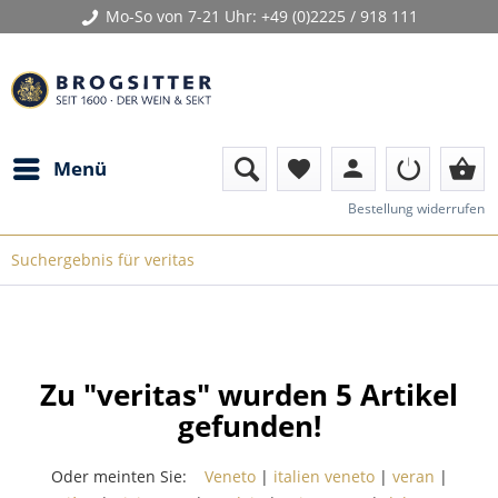
Mo-So von 7-21 Uhr:
+49 (0)2225 / 918 111
person
shopping_basket
Menü
favorite
Bestellung widerrufen
Suchergebnis für veritas
Zu "veritas" wurden
5
Artikel
gefunden!
Oder meinten Sie:
Veneto
|
italien veneto
|
veran
|