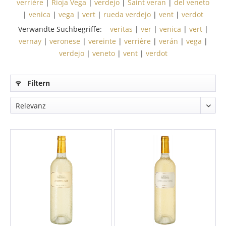
verrière
|
Rioja Vega
|
verdejo
|
Saint veran
|
del veneto
|
venica
|
vega
|
vert
|
rueda verdejo
|
vent
|
verdot
Verwandte Suchbegriffe:
veritas
|
ver
|
venica
|
vert
|
vernay
|
veronese
|
vereinte
|
verrière
|
verán
|
vega
|
verdejo
|
veneto
|
vent
|
verdot
Filtern