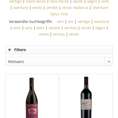
vertigo
|
Saint veran
|
vino Verde
|
verde
|
vegro
|
vent
|
overture
|
vento
|
verdot
|
veran mallorca
|
Overture
Opus One
Verwandte Suchbegriffe:
vert
|
ver
|
vertigo
|
overture
|
vent
|
very
|
wert
|
verdot
|
vermut
|
verde
|
vegro
|
vento
|
veritas
|
verán
Filtern