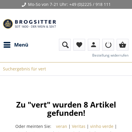
Mo-So von 7-21 Uhr:
+49 (0)2225 / 918 111
person
shopping_basket
Menü
favorite
Bestellung widerrufen
Suchergebnis für vert
Zu "vert" wurden
8
Artikel
gefunden!
Oder meinten Sie:
veran
|
Veritas
|
vinho verde
|