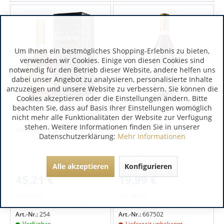
Um Ihnen ein bestmögliches Shopping-Erlebnis zu bieten,
verwenden wir Cookies. Einige von diesen Cookies sind
notwendig für den Betrieb dieser Website, andere helfen uns
dabei unser Angebot zu analysieren, personalisierte Inhalte
anzuzeigen und unsere Website zu verbessern. Sie können die
Cookies akzeptieren oder die Einstellungen ändern. Bitte
Cognac | Frankreich
Andalusien | Spanien
beachten Sie, dass auf Basis Ihrer Einstellungen womöglich
nicht mehr alle Funktionalitäten der Website zur Verfügung
stehen. Weitere Informationen finden Sie in unserer
Hennessy V.S. - VERY SPECIAL
Ataman Vermut
Datenschutzerklärung:
Mehr Informationen
Alle akzeptieren
Konfigurieren
45,21 €
19,99 €
inkl. MwSt.
inkl. MwSt.
0.7 Liter
(64,59 € / 1 Liter)
0.5 Liter
(39,98 € / 1 Liter)
Art.-Nr.:
254
Art.-Nr.:
667502
Verfügbar
Lieferzeit unbekannt