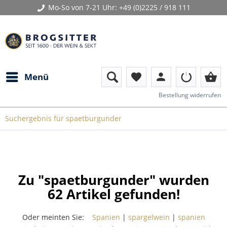
Mo-So von 7-21 Uhr:
+49 (0)2225 / 918 111
person
shopping_basket
Menü
favorite
Bestellung widerrufen
Suchergebnis für spaetburgunder
Zu "spaetburgunder" wurden
62
Artikel gefunden!
Oder meinten Sie:
Spanien
|
spargelwein
|
spanien