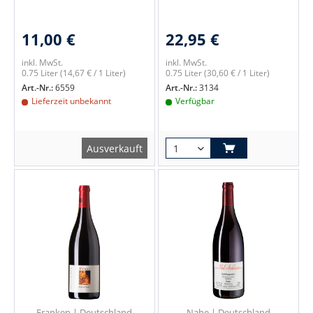
11,00 €
22,95 €
inkl. MwSt.
inkl. MwSt.
0.75 Liter
(14,67 € / 1 Liter)
0.75 Liter
(30,60 € / 1 Liter)
Art.-Nr.:
6559
Art.-Nr.:
3134
Lieferzeit unbekannt
Verfügbar
Ausverkauft
Franken | Deutschland
Nahe | Deutschland