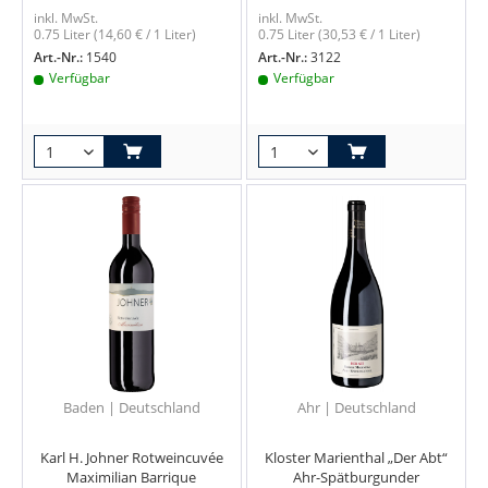
inkl. MwSt.
inkl. MwSt.
0.75 Liter
(14,60 € / 1 Liter)
0.75 Liter
(30,53 € / 1 Liter)
Art.-Nr.:
1540
Art.-Nr.:
3122
Verfügbar
Verfügbar
Baden | Deutschland
Ahr | Deutschland
Karl H. Johner Rotweincuvée
Kloster Marienthal „Der Abt“
Maximilian Barrique
Ahr-Spätburgunder