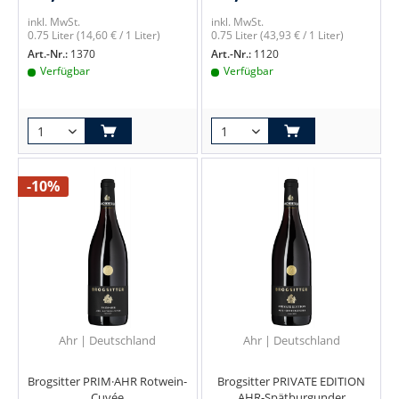
inkl. MwSt.
inkl. MwSt.
0.75 Liter
(14,60 € / 1 Liter)
0.75 Liter
(43,93 € / 1 Liter)
Art.-Nr.:
1370
Art.-Nr.:
1120
Verfügbar
Verfügbar
-10%
Ahr | Deutschland
Ahr | Deutschland
Brogsitter PRIM·AHR Rotwein-
Brogsitter PRIVATE EDITION
Cuvée
AHR-Spätburgunder