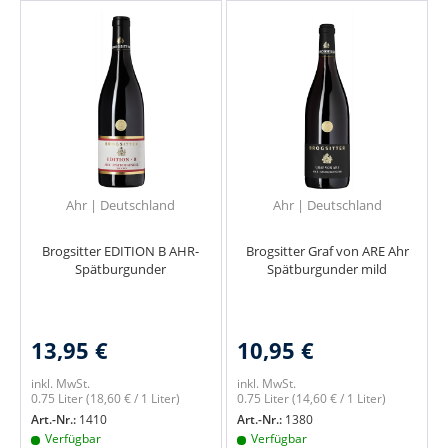
Ahr | Deutschland
Ahr | Deutschland
Brogsitter EDITION B AHR-
Brogsitter Graf von ARE Ahr
Spätburgunder
Spätburgunder mild
13,95 €
10,95 €
inkl. MwSt.
inkl. MwSt.
0.75 Liter
(18,60 € / 1 Liter)
0.75 Liter
(14,60 € / 1 Liter)
Art.-Nr.:
1410
Art.-Nr.:
1380
Verfügbar
Verfügbar