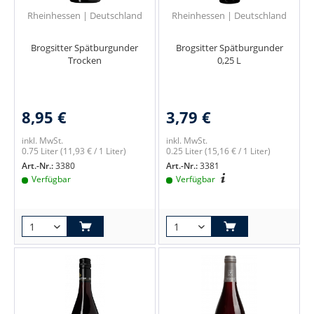
Rheinhessen | Deutschland
Rheinhessen | Deutschland
Brogsitter Spätburgunder
Brogsitter Spätburgunder
Trocken
0,25 L
8,95 €
3,79 €
inkl. MwSt.
inkl. MwSt.
0.75 Liter
(11,93 € / 1 Liter)
0.25 Liter
(15,16 € / 1 Liter)
Art.-Nr.:
3380
Art.-Nr.:
3381
Verfügbar
Verfügbar