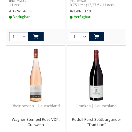
inkl. MwSt.
inkl. MwSt.
1 Liter
0.75 Liter
(13,27 € / 1 Liter)
Art.-Nr.:
4836
Art.-Nr.:
3220
Verfügbar
Verfügbar
Rheinhessen | Deutschland
Franken | Deutschland
Wagner-Stempel Rosé VDP.
Rudolf Fürst Spätburgunder
Gutswein
"Tradition"