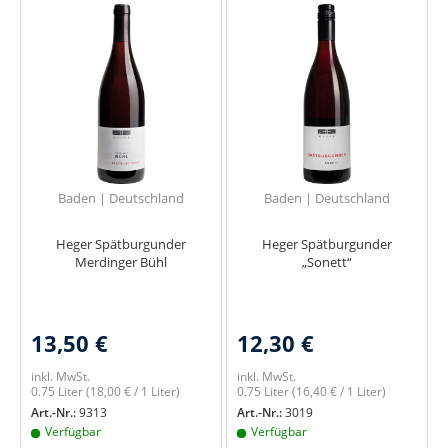
Baden | Deutschland
Baden | Deutschland
Heger Spätburgunder
Heger Spätburgunder
Merdinger Bühl
„Sonett“
13,50 €
12,30 €
inkl. MwSt.
inkl. MwSt.
0.75 Liter
(18,00 € / 1 Liter)
0.75 Liter
(16,40 € / 1 Liter)
Art.-Nr.:
9313
Art.-Nr.:
3019
Verfügbar
Verfügbar