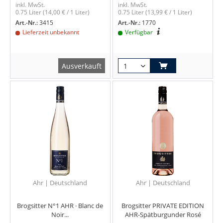
inkl. MwSt.
inkl. MwSt.
0.75 Liter
(14,00 € / 1 Liter)
0.75 Liter
(13,99 € / 1 Liter)
Art.-Nr.:
3415
Art.-Nr.:
1770
Lieferzeit unbekannt
Verfügbar
Ausverkauft
Ahr | Deutschland
Ahr | Deutschland
Brogsitter N°1 AHR · Blanc de
Brogsitter PRIVATE EDITION
Noir...
AHR-Spätburgunder Rosé