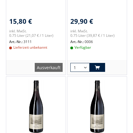
15,80 €
29,90 €
inkl. MwSt.
inkl. MwSt.
0.75 Liter
(21,07 € / 1 Liter)
0.75 Liter
(39,87 € / 1 Liter)
Art.-Nr.:
3111
Art.-Nr.:
0006
Lieferzeit unbekannt
Verfügbar
Ausverkauft