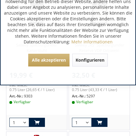
notwendig für den Betrieb dieser Website, andere helfen uns
dabei unser Angebot zu analysieren, personalisierte Inhalte
anzuzeigen und unsere Website zu verbessern. Sie können die
Cookies akzeptieren oder die Einstellungen ändern. Bitte
beachten Sie, dass auf Basis Ihrer Einstellungen womöglich
nicht mehr alle Funktionalitäten der Website zur Verfügung
Baden | Deutschland
Baden | Deutschland
stehen. Weitere Informationen finden Sie in unserer
Datenschutzerklärung:
Mehr Informationen
Salwey Spätburgunder
Salwey „RS” Spätburgunder
Kaiserstuhl
Reserve VDP Ortswein
Alle akzeptieren
Konfigurieren
19,99 €
32,50 €
inkl. MwSt.
inkl. MwSt.
0.75 Liter
(26,65 € / 1 Liter)
0.75 Liter
(43,33 € / 1 Liter)
Art.-Nr.:
9303
Art.-Nr.:
5297
Verfügbar
Verfügbar