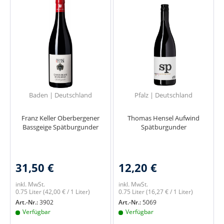
Baden | Deutschland
Pfalz | Deutschland
Franz Keller Oberbergener
Thomas Hensel Aufwind
Bassgeige Spätburgunder
Spätburgunder
31,50 €
12,20 €
inkl. MwSt.
inkl. MwSt.
0.75 Liter
(42,00 € / 1 Liter)
0.75 Liter
(16,27 € / 1 Liter)
Art.-Nr.:
3902
Art.-Nr.:
5069
Verfügbar
Verfügbar