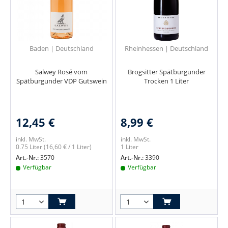
Baden | Deutschland
Rheinhessen | Deutschland
Salwey Rosé vom
Brogsitter Spätburgunder
Spätburgunder VDP Gutswein
Trocken 1 Liter
12,45 €
8,99 €
inkl. MwSt.
inkl. MwSt.
0.75 Liter
(16,60 € / 1 Liter)
1 Liter
Art.-Nr.:
3570
Art.-Nr.:
3390
Verfügbar
Verfügbar