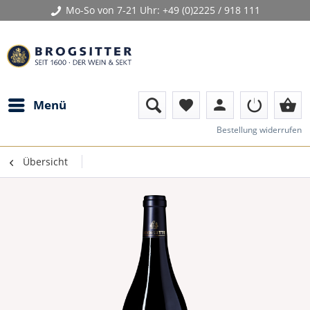
Mo-So von 7-21 Uhr:
+49 (0)2225 / 918 111
person
shopping_basket
Menü
favorite
Bestellung widerrufen
Übersicht