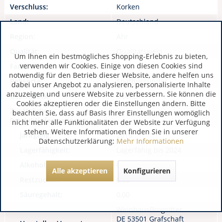
Verschluss:
Korken
Land:
Deutschland
Region:
Ahr
Qualität:
Qualitätswein
Um Ihnen ein bestmögliches Shopping-Erlebnis zu bieten,
verwenden wir Cookies. Einige von diesen Cookies sind
Farbe:
Rot
notwendig für den Betrieb dieser Website, andere helfen uns
Rebsorte:
Spätburgunder
dabei unser Angebot zu analysieren, personalisierte Inhalte
anzuzeigen und unsere Website zu verbessern. Sie können die
Geschmack:
trocken
Cookies akzeptieren oder die Einstellungen ändern. Bitte
Zusätzliche
beachten Sie, dass auf Basis Ihrer Einstellungen womöglich
Produktinformationen:
nicht mehr alle Funktionalitäten der Website zur Verfügung
stehen. Weitere Informationen finden Sie in unserer
Jahrgang:
2016
Datenschutzerklärung:
Mehr Informationen
Lagerfähigkeit:
Lagerfähig bis 2024
Alkoholgehalt:
0,00
Alle akzeptieren
Konfigurieren
Restzucker:
0,00
Säuregehalt:
0,00
WeinhausBrogsitter
DE 53501 Grafschaft