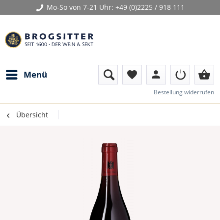
Mo-So von 7-21 Uhr:
+49 (0)2225 / 918 111
person
shopping_basket
Menü
favorite
Bestellung widerrufen
Übersicht