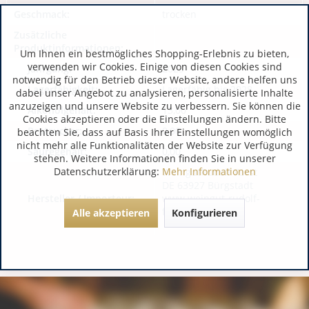
Geschmack:
trocken
Zusätzliche
Produktinformationen:
Um Ihnen ein bestmögliches Shopping-Erlebnis zu bieten,
verwenden wir Cookies. Einige von diesen Cookies sind
Jahrgang:
2023
notwendig für den Betrieb dieser Website, andere helfen uns
Lagerfähigkeit:
Lagerfähig bis 2028
dabei unser Angebot zu analysieren, personalisierte Inhalte
anzuzeigen und unsere Website zu verbessern. Sie können die
Alkoholgehalt:
13,00
Cookies akzeptieren oder die Einstellungen ändern. Bitte
Restzucker:
0,00
beachten Sie, dass auf Basis Ihrer Einstellungen womöglich
nicht mehr alle Funktionalitäten der Website zur Verfügung
Säuregehalt:
0,00
stehen. Weitere Informationen finden Sie in unserer
Datenschutzerklärung:
Mehr Informationen
WeingutRudolf Fürst
DE 63927 Bürgstadt
Hersteller / Importeur:
www.weingut-rudolf-
fuerst.de
Alle akzeptieren
Konfigurieren