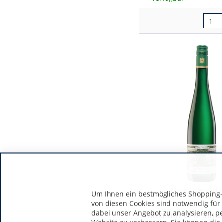
Mosel | Deutsch
Um Ihnen ein bestmögliches Shopping-E
von diesen Cookies sind notwendig für
dabei unser Angebot zu analysieren, p
Maximin Grünhaus