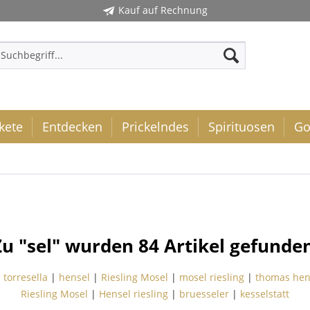
Kauf auf Rechnung
kete
Entdecken
Prickelndes
Spirituosen
Go
Zu "sel" wurden
84
Artikel gefunden
|
torresella
|
hensel
|
Riesling Mosel
|
mosel riesling
|
thomas hen
Riesling Mosel
|
Hensel riesling
|
bruesseler
|
kesselstatt