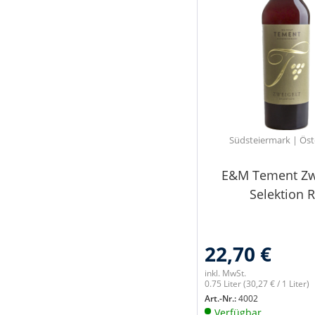
Spätburgunder
Sauvignon
Sauvignon Blanc
Silvaner
St. Laurent
Weißburgunder
Zweigelt
Südsteiermark | Öst
E&M Tement Zw
Selektion 
22,70 €
inkl. MwSt.
0.75 Liter
(30,27 € / 1 Liter)
Art.-Nr.:
4002
Verfügbar