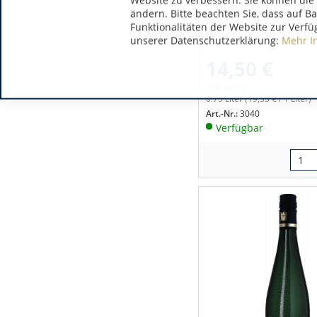
Website zu verbessern. Sie können die 
Riesling VDP Gut
ändern. Bitte beachten Sie, dass auf B
Funktionalitäten der Website zur Verfü
unserer Datenschutzerklärung:
Mehr I
14,50 €
inkl. MwSt.
0.75 Liter
(19,33 € / 1 Liter)
Art.-Nr.:
3040
Verfügbar