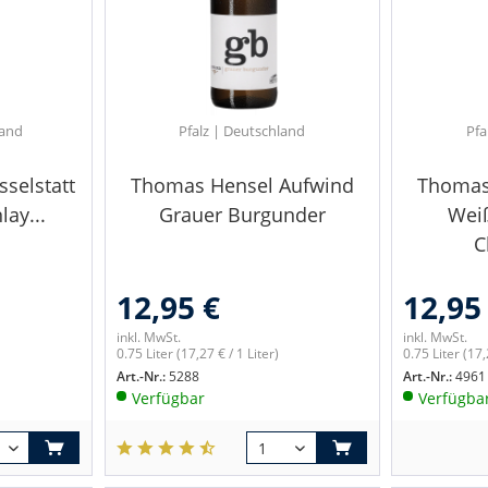
land
Pfalz | Deutschland
Pfa
sselstatt
Thomas Hensel Aufwind
Thomas
lay...
Grauer Burgunder
Wei
C
12,95 €
12,95
inkl. MwSt.
inkl. MwSt.
0.75 Liter
(17,27 € / 1 Liter)
0.75 Liter
(17,
Art.-Nr.:
5288
Art.-Nr.:
4961
Verfügbar
Verfügba