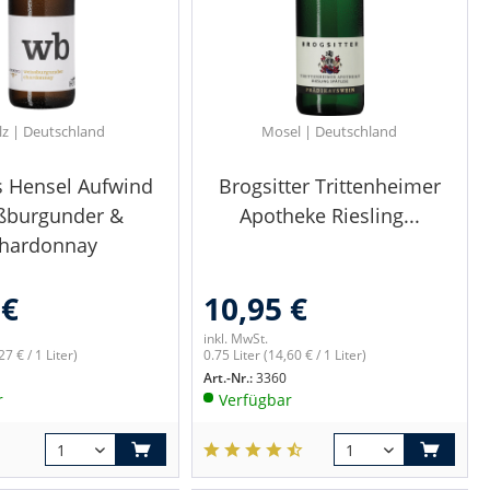
lz | Deutschland
Mosel | Deutschland
 Hensel Aufwind
Brogsitter Trittenheimer
ßburgunder &
Apotheke Riesling...
hardonnay
 €
10,95 €
inkl. MwSt.
27 € / 1 Liter)
0.75 Liter
(14,60 € / 1 Liter)
Art.-Nr.:
3360
r
Verfügbar