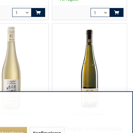
el | Deutschland
Saar | Deutschland
af von Kesselstatt
Reichsgraf von Kesselstatt
 akzeptieren
Konfigurieren