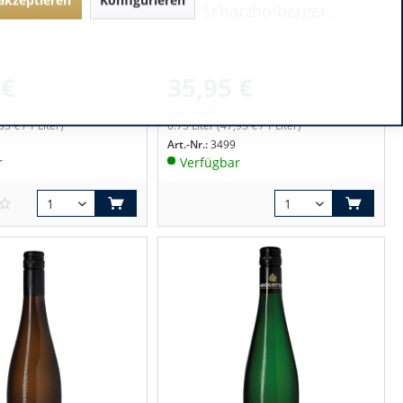
merpalais...
Scharzhofberger...
 €
35,95 €
inkl. MwSt.
33 € / 1 Liter)
0.75 Liter
(47,93 € / 1 Liter)
Art.-Nr.:
3499
r
Verfügbar