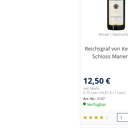
Mosel | Deutsch
Reichsgraf von Ke
Schloss Marien
12,50 €
inkl. MwSt.
0.75 Liter
(16,67 € / 1 Liter)
Art.-Nr.:
3147
Verfügbar