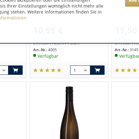
Cookies akzeptieren oder die Einstellungen
swein...
RK Weißburgunder
Som
asis Ihrer Einstellungen womöglich nicht mehr alle
gung stehen. Weitere Informationen finden Sie in
nformationen
10,95 €
11,50
inkl. MwSt.
inkl. MwSt.
0.75 Liter
(14,60 € / 1 Liter)
0.75 Liter
(15,
Art.-Nr.:
4005
Art.-Nr.:
3145
Verfügbar
Verfügba