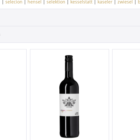
e
|
selecion
|
hensel
|
selektion
|
kesselstatt
|
kaseler
|
zwiesel
|
3