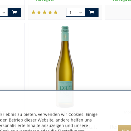
land
Mosel | Deutschland
Mos
rlebnis zu bieten, verwenden wir Cookies. Einige
 den Betrieb dieser Website, andere helfen uns
ersonalisierte Inhalte anzuzeigen und unsere
 Schloss
Reichsgraf von Kesselstatt
Reichsgr
Alle