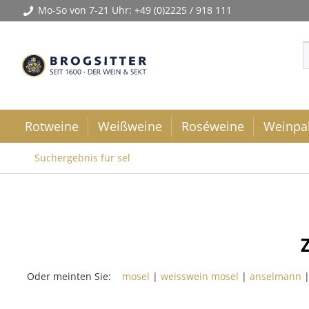
Mo-So von 7-21 Uhr:
+49 (0)2225 / 918 111
Rotweine
Weißweine
Roséweine
Weinpa
Suchergebnis für sel
Oder meinten Sie:
mosel
|
weisswein mosel
|
anselmann