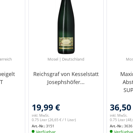
erreich
Mosel | Deutschland
Mos
eigelt
Reichsgraf von Kesselstatt
Maxi
RT
Josephshöfer...
Abst
SUP
19,99 €
36,50
inkl. MwSt.
inkl. MwSt.
0.75 Liter
(26,65 € / 1 Liter)
0.75 Liter
(48,
Art.-Nr.:
3151
Art.-Nr.:
3636
Verfügbar
Verfügba