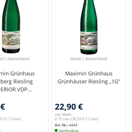
el | Deutschland
Mosel | Deutschland
min Grünhaus
Maximin Grünhaus
berg Riesling
Grünhäuser Riesling „1G“
ERIOR VDP...
 €
22,90 €
inkl. MwSt.
67 € / 1 Liter)
0.75 Liter
(30,53 € / 1 Liter)
Art.-Nr.:
4444
r
Verfügbar