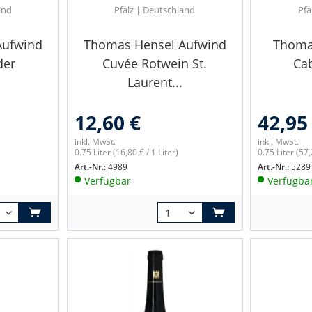
and
Pfalz | Deutschland
Pfa
Aufwind
Thomas Hensel Aufwind
Thoma
der
Cuvée Rotwein St.
Ca
Laurent...
12,60 €
42,95
inkl. MwSt.
inkl. MwSt.
0.75 Liter
(16,80 € / 1 Liter)
0.75 Liter
(57,
Art.-Nr.:
4989
Art.-Nr.:
5289
Verfügbar
Verfügba