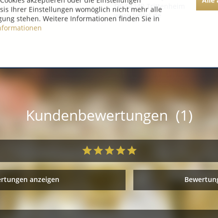
Cookies akzeptieren oder die Einstellungen
DE 54349 Trittenheim
asis Ihrer Einstellungen womöglich nicht mehr alle
www.fjeifel.de
gung stehen. Weitere Informationen finden Sie in
nformationen
Kundenbewertungen (1)
ertungen anzeigen
Bewertung