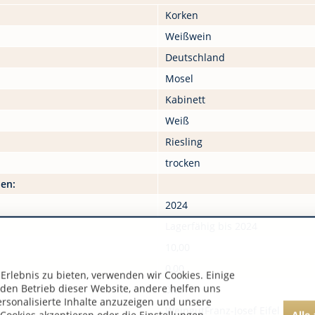
Korken
Weißwein
Deutschland
Mosel
Kabinett
Weiß
Riesling
trocken
nen:
2024
Lagerfähig bis 2024
10,00
0,00
rlebnis zu bieten, verwenden wir Cookies. Einige
 den Betrieb dieser Website, andere helfen uns
0,00
ersonalisierte Inhalte anzuzeigen und unsere
WeingutFranz-Josef Eifel
Alle