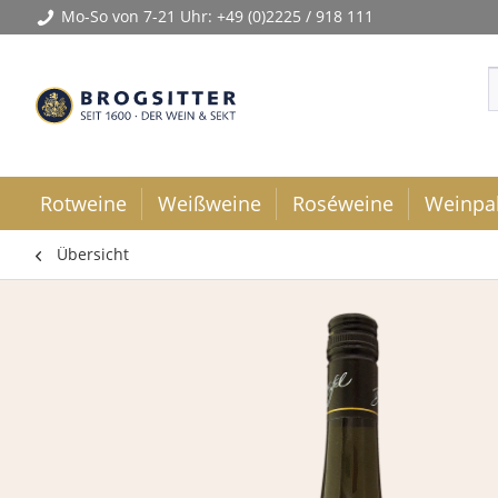
Mo-So von 7-21 Uhr:
+49 (0)2225 / 918 111
Rotweine
Weißweine
Roséweine
Weinpa
Übersicht