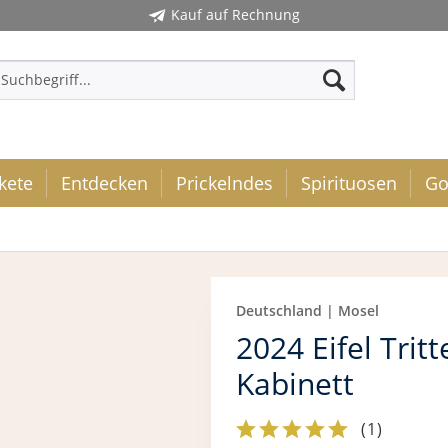
Kauf auf Rechnung
kete
Entdecken
Prickelndes
Spirituosen
Go
Deutschland | Mosel
2024 Eifel Tri
Kabinett
(
1
)