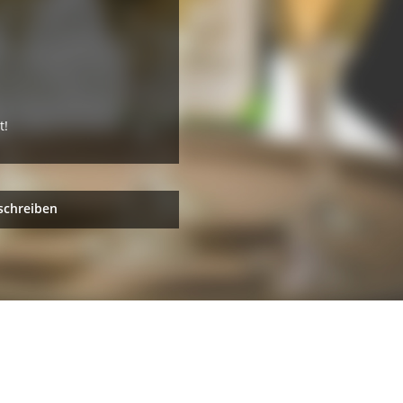
t!
schreiben