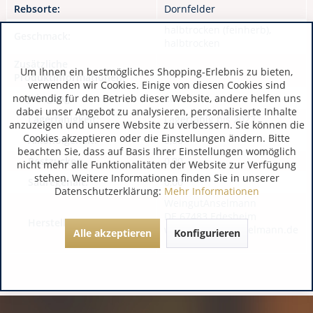
Rebsorte:
Dornfelder
halbtrocken (feinherb),
Geschmack:
halbtrocken
Zusätzliche
Um Ihnen ein bestmögliches Shopping-Erlebnis zu bieten,
Produktinformationen:
verwenden wir Cookies. Einige von diesen Cookies sind
notwendig für den Betrieb dieser Website, andere helfen uns
Jahrgang:
2023
dabei unser Angebot zu analysieren, personalisierte Inhalte
Lagerfähigkeit:
Lagerfähig bis 2027
anzuzeigen und unsere Website zu verbessern. Sie können die
Cookies akzeptieren oder die Einstellungen ändern. Bitte
Alkoholgehalt:
0,00
beachten Sie, dass auf Basis Ihrer Einstellungen womöglich
Restzucker:
0,00
nicht mehr alle Funktionalitäten der Website zur Verfügung
stehen. Weitere Informationen finden Sie in unserer
Säuregehalt:
0,00
Datenschutzerklärung:
Mehr Informationen
WeingutAnselmann
DE 67483 Edesheim
Hersteller / Importeur:
www.weingut-anselmann.de
Alle akzeptieren
Konfigurieren