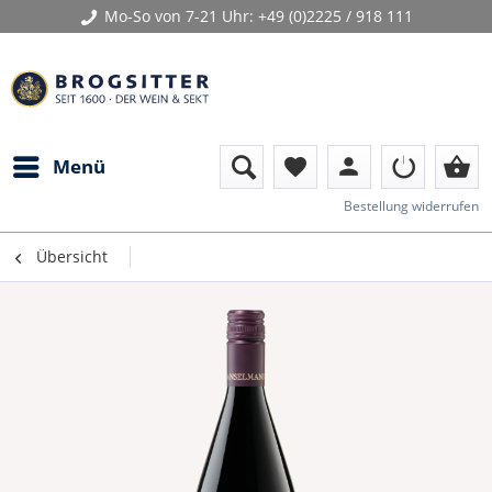
Mo-So von 7-21 Uhr:
+49 (0)2225 / 918 111
person
shopping_basket
Menü
favorite
Bestellung widerrufen
Übersicht