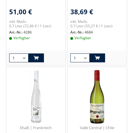
51,00 €
38,69 €
inkl. MwSt.
inkl. MwSt.
0.7 Liter
(72,86 € / 1 Liter)
0.7 Liter
(55,27 € / 1 Liter)
Art.-Nr.:
4286
Art.-Nr.:
4684
Verfügbar
Verfügbar
Elsaß | Frankreich
Valle Central | Chile