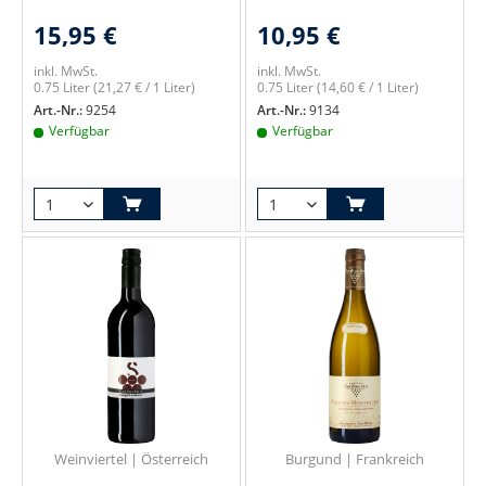
15,95 €
10,95 €
inkl. MwSt.
inkl. MwSt.
0.75 Liter
(21,27 € / 1 Liter)
0.75 Liter
(14,60 € / 1 Liter)
Art.-Nr.:
9254
Art.-Nr.:
9134
Verfügbar
Verfügbar
Weinviertel | Österreich
Burgund | Frankreich