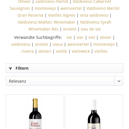
Olivier
|
valdivieso merlot
|
Valdivieso Cabernet
Sauvignon
|
monteviejo
|
weinviertel
|
Valdivieso Merlot
Gran Reserva
|
Vieilles Vignes
|
vina valdivieso
|
Valdivieso Malbec Winemaker
|
Valdivieso Syrah
Winemaker Res
|
orvieto
|
eau de vie
Verwandte Suchbegriffe:
vie
|
vier
|
viel
|
olivier
|
valdivieso
|
orvieto
|
vieux
|
weinviertel
|
monteviejo
|
riviera
|
olivieri
|
vieille
|
vielzweck
|
vieilles
Filtern