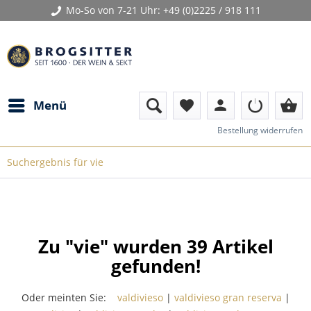
Mo-So von 7-21 Uhr:
+49 (0)2225 / 918 111
person
shopping_basket
Menü
favorite
Bestellung widerrufen
Suchergebnis für vie
Zu "vie" wurden
39
Artikel
gefunden!
Oder meinten Sie:
valdivieso
|
valdivieso gran reserva
|