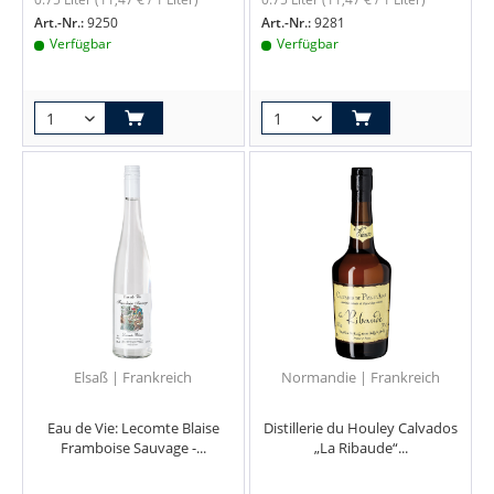
Art.-Nr.:
9250
Art.-Nr.:
9281
Verfügbar
Verfügbar
Elsaß | Frankreich
Normandie | Frankreich
Eau de Vie: Lecomte Blaise
Distillerie du Houley Calvados
Framboise Sauvage -...
„La Ribaude“...