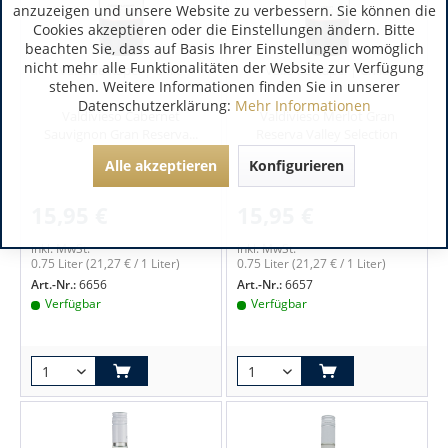
anzuzeigen und unsere Website zu verbessern. Sie können die
Cookies akzeptieren oder die Einstellungen ändern. Bitte
beachten Sie, dass auf Basis Ihrer Einstellungen womöglich
nicht mehr alle Funktionalitäten der Website zur Verfügung
Valle de Rapel | Chile
Valle de Rapel | Chile
stehen. Weitere Informationen finden Sie in unserer
Datenschutzerklärung:
Mehr Informationen
Valdivieso Cabernet
Valdivieso Merlot Gran
Sauvignon Gran Reserva...
Reserva Valley Selection
Alle akzeptieren
Konfigurieren
15,95 €
15,95 €
inkl. MwSt.
inkl. MwSt.
0.75 Liter
(21,27 € / 1 Liter)
0.75 Liter
(21,27 € / 1 Liter)
Art.-Nr.:
6656
Art.-Nr.:
6657
Verfügbar
Verfügbar