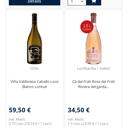
Details
Chile
Lombardia | Italien
Viña Valdivieso Caballo Loco
Cà dei Frati Rosa dei Frati
Blanco Lontué
Riviera del garda...
59,50 €
34,50 €
inkl. MwSt.
inkl. MwSt.
0.75 Liter
(79,33 € / 1 Liter)
1.5 Liter
(23,00 € / 1 Liter)