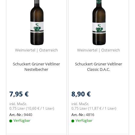
Weinviertel | Österreich
Weinviertel | Österreich
Schuckert Grüner Veltliner
Schuckert Grüner Veltliner
Nestelbecher
Classic D.A.C.
7,95 €
8,90 €
inkl. MwSt.
inkl. MwSt.
0.75 Liter
(10,60 € / 1 Liter)
0.75 Liter
(11,87 € / 1 Liter)
Art.-Nr.:
9440
Art.-Nr.:
4816
Verfügbar
Verfügbar