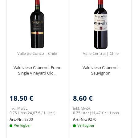
Valle de Curicó | Chile
Valle Central | Chile
Valdivieso Cabernet Franc
Valdivieso Cabernet
Single Vineyard Old...
Sauvignon
18,50 €
8,60 €
inkl. MwSt.
inkl. MwSt.
0.75 Liter
(24,67 € / 1 Liter)
0.75 Liter
(11,47 € / 1 Liter)
Art.-Nr.:
9300
Art.-Nr.:
9270
Verfügbar
Verfügbar