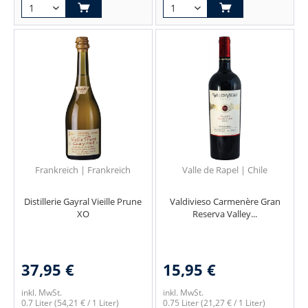
Frankreich | Frankreich
Valle de Rapel | Chile
Distillerie Gayral Vieille Prune
Valdivieso Carmenère Gran
XO
Reserva Valley...
37,95 €
15,95 €
inkl. MwSt.
inkl. MwSt.
0.7 Liter
(54,21 € / 1 Liter)
0.75 Liter
(21,27 € / 1 Liter)