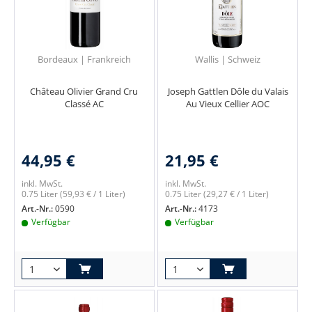
Bordeaux | Frankreich
Wallis | Schweiz
Château Olivier Grand Cru
Joseph Gattlen Dôle du Valais
Classé AC
Au Vieux Cellier AOC
44,95 €
21,95 €
inkl. MwSt.
inkl. MwSt.
0.75 Liter
(59,93 € / 1 Liter)
0.75 Liter
(29,27 € / 1 Liter)
Art.-Nr.:
0590
Art.-Nr.:
4173
Verfügbar
Verfügbar