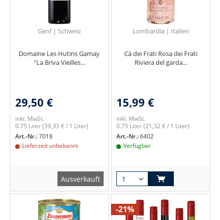
Genf | Schweiz
Lombardia | Italien
Domaine Les Hutins Gamay
Cà dei Frati Rosa dei Frati
"La Briva Vieilles...
Riviera del garda...
29,50 €
15,99 €
inkl. MwSt.
inkl. MwSt.
0.75 Liter
(39,33 € / 1 Liter)
0.75 Liter
(21,32 € / 1 Liter)
Art.-Nr.:
7018
Art.-Nr.:
6402
Lieferzeit unbekannt
Verfügbar
Ausverkauft
-21%