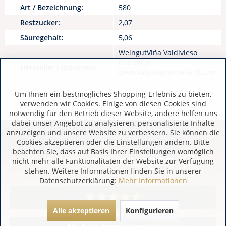
Art / Bezeichnung:
580
Restzucker:
2,07
Säuregehalt:
5,06
WeingutViña Valdivieso
CL Lontué
Hersteller / Importeur:
www.valdiviesovineyard.com
Um Ihnen ein bestmögliches Shopping-Erlebnis zu bieten,
verwenden wir Cookies. Einige von diesen Cookies sind
notwendig für den Betrieb dieser Website, andere helfen uns
dabei unser Angebot zu analysieren, personalisierte Inhalte
anzuzeigen und unsere Website zu verbessern. Sie können die
Cookies akzeptieren oder die Einstellungen ändern. Bitte
beachten Sie, dass auf Basis Ihrer Einstellungen womöglich
Kundenbewertungen (7)
nicht mehr alle Funktionalitäten der Website zur Verfügung
stehen. Weitere Informationen finden Sie in unserer
Datenschutzerklärung:
Mehr Informationen
Alle akzeptieren
Konfigurieren