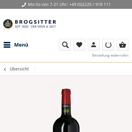
Mo-So von 7-21 Uhr:
+49 (0)2225 / 918 111
person
shopping_basket
Menü
favorite
Bestellung widerrufen
Übersicht