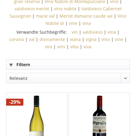
gran reserva
|
Vino Nobile di Montepulciano
|
vino
|
valdivieso merlot
|
vino nobile
|
Valdivieso Cabernet
Sauvignon
|
marie val
|
Merlot domaine caude val
|
Vino
Nobile di
|
vine
|
vina
Verwandte Suchbegriffe:
vin
|
valdivieso
|
vina
|
corvina
|
val
|
divinamente
|
viana
|
vigna
|
vino
|
vine
|
vini
|
vins
|
viba
|
viva
Filtern
-29%