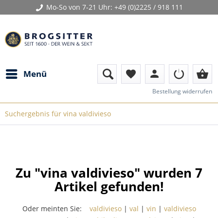
Mo-So von 7-21 Uhr:
+49 (0)2225 / 918 111
person
shopping_basket
Menü
favorite
Bestellung widerrufen
Suchergebnis für vina valdivieso
Zu "vina valdivieso" wurden
7
Artikel gefunden!
Oder meinten Sie:
valdivieso
|
val
|
vin
|
valdivieso