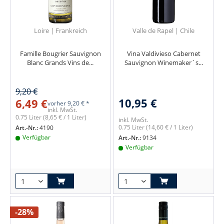
Loire | Frankreich
Valle de Rapel | Chile
Famille Bougrier Sauvignon
Vina Valdivieso Cabernet
Blanc Grands Vins de...
Sauvignon Winemaker´s...
9,20 €
10,95 €
6,49 €
vorher
9,20 € *
inkl. MwSt.
0.75 Liter
(8,65 € / 1 Liter)
inkl. MwSt.
0.75 Liter
(14,60 € / 1 Liter)
Art.-Nr.:
4190
Verfügbar
Art.-Nr.:
9134
Verfügbar
-28%