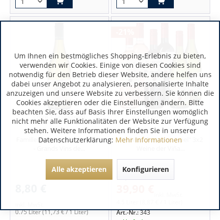
-21%
Um Ihnen ein bestmögliches Shopping-Erlebnis zu bieten,
verwenden wir Cookies. Einige von diesen Cookies sind
notwendig für den Betrieb dieser Website, andere helfen uns
dabei unser Angebot zu analysieren, personalisierte Inhalte
anzuzeigen und unsere Website zu verbessern. Sie können die
Cookies akzeptieren oder die Einstellungen ändern. Bitte
beachten Sie, dass auf Basis Ihrer Einstellungen womöglich
Loire | Frankreich
Valle Central | Chile
nicht mehr alle Funktionalitäten der Website zur Verfügung
stehen. Weitere Informationen finden Sie in unserer
Famille Bougrier Chenin Blanc
Datenschutzerklärung:
Mehr Informationen
"Chilenische Weinampel" 3x2
- Grands Vins de...
Weine der Viña...
Alle akzeptieren
Konfigurieren
50,70 €
8,80 €
39,90 €
inkl. MwSt.
4.5 Liter
(8,87 € / 1 Liter)
inkl. MwSt.
0.75 Liter
(11,73 € / 1 Liter)
Art.-Nr.:
343