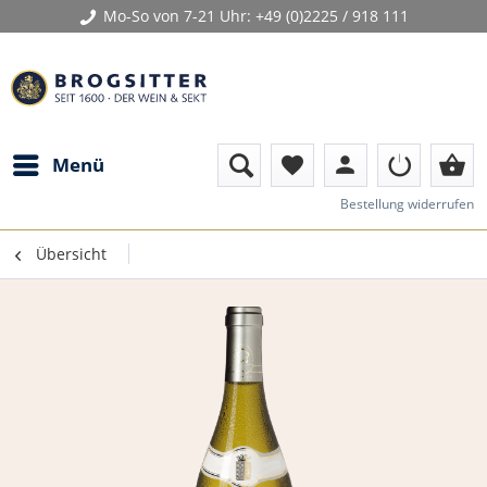
Mo-So von 7-21 Uhr:
+49 (0)2225 / 918 111
person
shopping_basket
Menü
favorite
Bestellung widerrufen
Übersicht