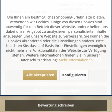
WeingutOliver Tricon
FR 89800 Chablis
Hersteller / Importeur:
www.olivier-tricon.fr
Um Ihnen ein bestmögliches Shopping-Erlebnis zu bieten,
verwenden wir Cookies. Einige von diesen Cookies sind
notwendig für den Betrieb dieser Website, andere helfen uns
dabei unser Angebot zu analysieren, personalisierte Inhalte
anzuzeigen und unsere Website zu verbessern. Sie können die
Cookies akzeptieren oder die Einstellungen ändern. Bitte
beachten Sie, dass auf Basis Ihrer Einstellungen womöglich
nicht mehr alle Funktionalitäten der Website zur Verfügung
Kundenbewertungen (10)
stehen. Weitere Informationen finden Sie in unserer
Datenschutzerklärung:
Mehr Informationen
Alle akzeptieren
Konfigurieren
Alle Bewertungen anzeigen
Bewertung schreiben