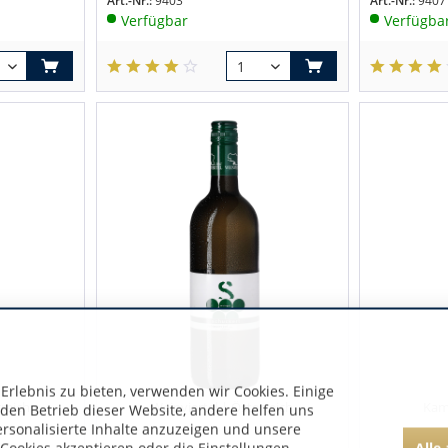
Art.-Nr.:
9403
Art.-Nr.:
9407
Verfügbar
Verfügba
rlebnis zu bieten, verwenden wir Cookies. Einige
rreich
Weinviertel | Österreich
Kam
 den Betrieb dieser Website, andere helfen uns
ersonalisierte Inhalte anzuzeigen und unsere
Alle