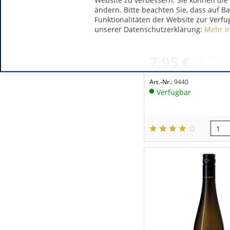
Website zu verbessern. Sie können die 
Schuckert Grüner 
ändern. Bitte beachten Sie, dass auf B
Nestelbech
Funktionalitäten der Website zur Verfü
unserer Datenschutzerklärung:
Mehr I
7,95 €
inkl. MwSt.
0.75 Liter
(1
Art.-Nr.:
9440
Verfügbar