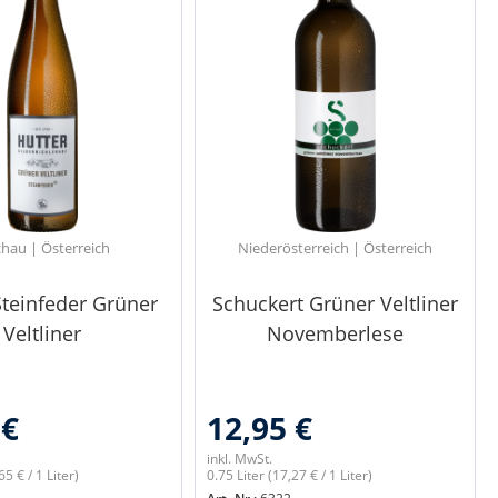
hau | Österreich
Niederösterreich | Österreich
Steinfeder Grüner
Schuckert Grüner Veltliner
Veltliner
Novemberlese
 €
12,95 €
inkl. MwSt.
65 € / 1 Liter)
0.75 Liter
(17,27 € / 1 Liter)