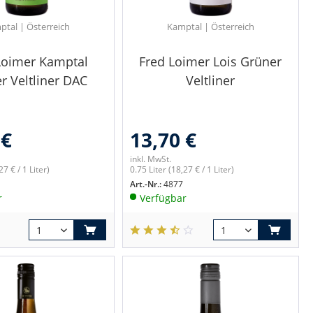
ptal | Österreich
Kamptal | Österreich
Loimer Kamptal
Fred Loimer Lois Grüner
r Veltliner DAC
Veltliner
 €
13,70 €
inkl. MwSt.
27 € / 1 Liter)
0.75 Liter
(18,27 € / 1 Liter)
Art.-Nr.:
4877
r
Verfügbar