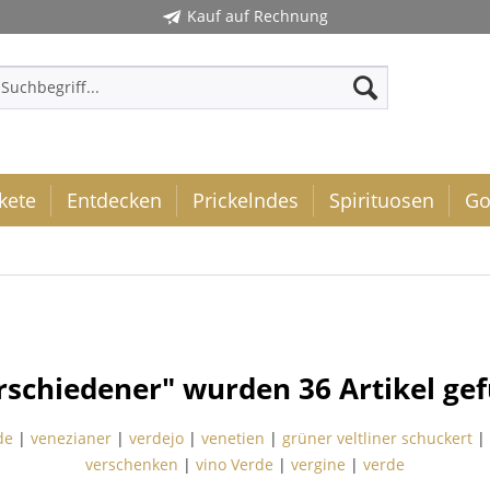
Kauf auf Rechnung
kete
Entdecken
Prickelndes
Spirituosen
Go
erschiedener" wurden
36
Artikel ge
de
|
venezianer
|
verdejo
|
venetien
|
grüner veltliner schuckert
|
verschenken
|
vino Verde
|
vergine
|
verde