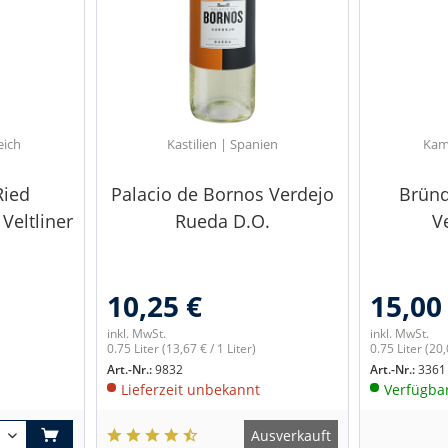
eich
Kastilien | Spanien
Kam
Ried
Palacio de Bornos Verdejo
Bründ
Veltliner
Rueda D.O.
V
10,25 €
15,00
inkl. MwSt.
inkl. MwSt.
0.75 Liter
(13,67 € / 1 Liter)
0.75 Liter
(20,
Art.-Nr.:
9832
Art.-Nr.:
3361
Lieferzeit unbekannt
Verfügba
Ausverkauft