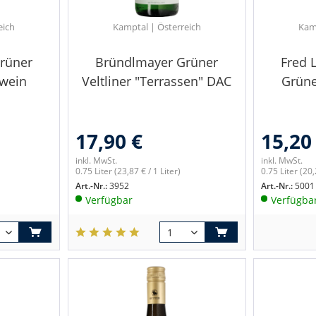
eich
Kamptal | Österreich
Kam
rüner
Bründlmayer Grüner
Fred 
swein
Veltliner "Terrassen" DAC
Grüne
17,90 €
15,20
inkl. MwSt.
inkl. MwSt.
0.75 Liter
(23,87 € / 1 Liter)
0.75 Liter
(20,
Art.-Nr.:
3952
Art.-Nr.:
5001
Verfügbar
Verfügba