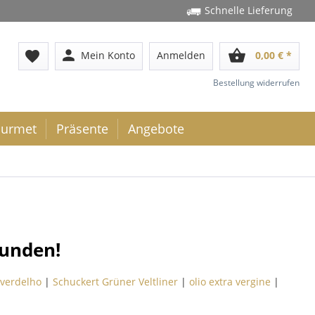
Schnelle Lieferung
person
shopping_basket
favorite
Mein Konto
Anmelden
0,00 € *
Bestellung widerrufen
urmet
Präsente
Angebote
funden!
verdelho
|
Schuckert Grüner Veltliner
|
olio extra vergine
|