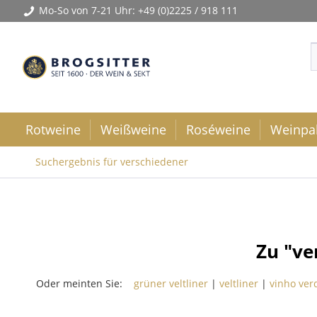
Mo-So von 7-21 Uhr:
+49 (0)2225 / 918 111
Rotweine
Weißweine
Roséweine
Weinpa
Suchergebnis für verschiedener
Zu "v
Oder meinten Sie:
grüner veltliner
|
veltliner
|
vinho ver