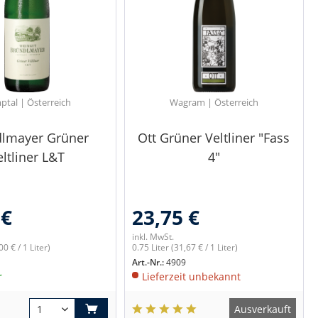
ptal | Österreich
Wagram | Österreich
lmayer Grüner
Ott Grüner Veltliner "Fass
eltliner L&T
4"
 €
23,75 €
inkl. MwSt.
00 € / 1 Liter)
0.75 Liter
(31,67 € / 1 Liter)
Art.-Nr.:
4909
r
Lieferzeit unbekannt
Ausverkauft