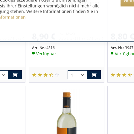
Cookies akzeptieren oder die Einstellungen
Veltliner
Schuckert Grüner Veltliner
Bründ
asis Ihrer Einstellungen womöglich nicht mehr alle
er
Classic D.A.C.
gung stehen. Weitere Informationen finden Sie in
nformationen
8,90 €
8,80 
inkl. MwSt.
0,60 € / 1 Liter)
0.75 Liter
(11,87 € / 1 Liter)
Art.-Nr.:
4816
Art.-Nr.:
3947
Verfügbar
Verfügba