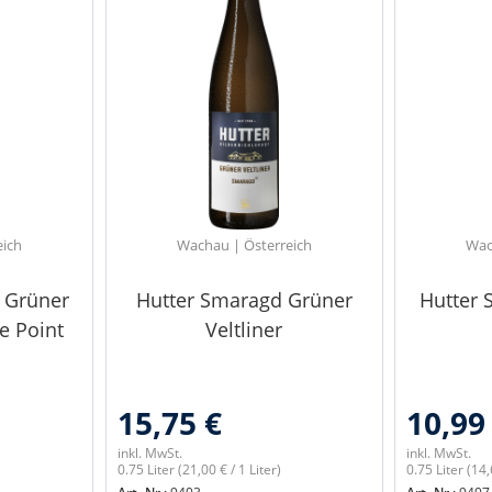
eich
Wachau | Österreich
Wac
l Grüner
Hutter Smaragd Grüner
Hutter 
te Point
Veltliner
15,75 €
10,99
inkl. MwSt.
inkl. MwSt.
0.75 Liter
(21,00 € / 1 Liter)
0.75 Liter
(14,