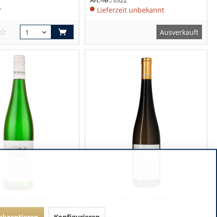
Art.-Nr.:
6322
r
Lieferzeit unbekannt
Ausverkauft
ptal | Österreich
Wien | Österreich
 akzeptieren
Konfigurieren