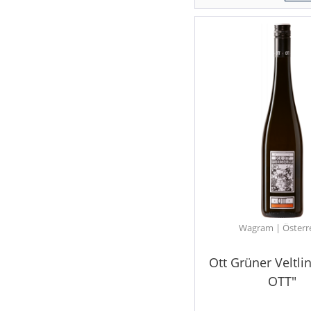
Wagram | Österr
Ott Grüner Veltli
OTT"