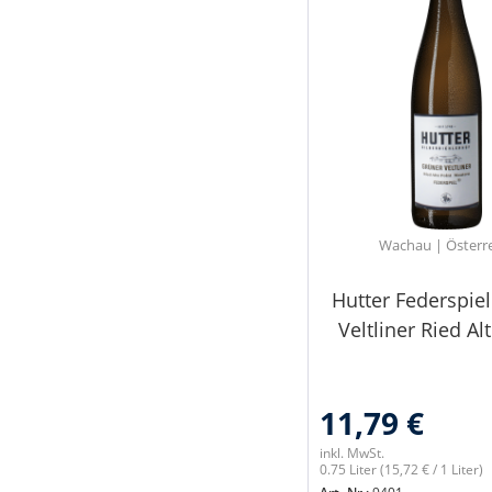
Wachau | Österr
Hutter Federspie
Veltliner Ried Al
11,79 €
inkl. MwSt.
0.75 Liter
(15,72 € / 1 Liter)