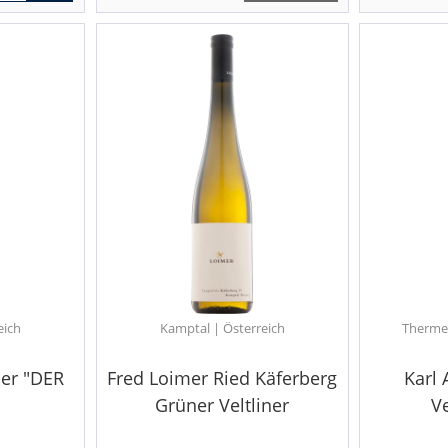
eich
Kamptal | Österreich
Thermen
ner "DER
Fred Loimer Ried Käferberg
Karl 
Grüner Veltliner
Ve