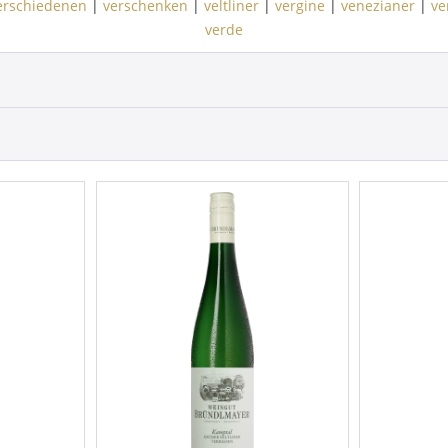
erschiedenen
|
verschenken
|
veltliner
|
vergine
|
venezianer
|
ve
verde