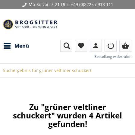
Mo-So von 7-21 Uhr:
+49 (0)2225 / 918 111
person
shopping_basket
Menü
favorite
Bestellung widerrufen
Suchergebnis für grüner veltliner schuckert
Zu "grüner veltliner
schuckert" wurden
4
Artikel
gefunden!