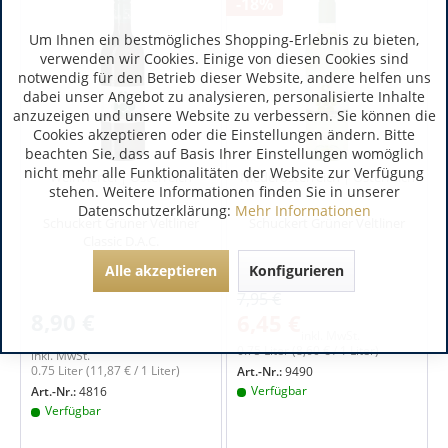
-18%
Um Ihnen ein bestmögliches Shopping-Erlebnis zu bieten,
verwenden wir Cookies. Einige von diesen Cookies sind
notwendig für den Betrieb dieser Website, andere helfen uns
dabei unser Angebot zu analysieren, personalisierte Inhalte
anzuzeigen und unsere Website zu verbessern. Sie können die
Cookies akzeptieren oder die Einstellungen ändern. Bitte
beachten Sie, dass auf Basis Ihrer Einstellungen womöglich
nicht mehr alle Funktionalitäten der Website zur Verfügung
Weinviertel | Österreich
Niederösterreich | Österreich
stehen. Weitere Informationen finden Sie in unserer
Datenschutzerklärung:
Mehr Informationen
Schuckert Grüner Veltliner
Schuckert Grüner Veltliner
Classic D.A.C.
Alle akzeptieren
Konfigurieren
7,95 €
8,90 €
6,45 €
inkl. MwSt.
0.75 Liter
(8,60 € / 1 Liter)
inkl. MwSt.
0.75 Liter
(11,87 € / 1 Liter)
Art.-Nr.:
9490
Verfügbar
Art.-Nr.:
4816
Verfügbar