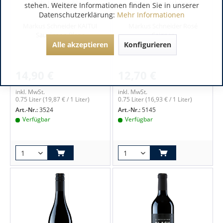
Pfalz | Deutschland
Pfalz | Deutschland
stehen. Weitere Informationen finden Sie in unserer
Datenschutzerklärung:
Mehr Informationen
Markus Schneider KAITUI
Markus Schneider Rosé
Sauvignon Blanc
Saigner
Alle akzeptieren
Konfigurieren
14,90 €
12,70 €
inkl. MwSt.
inkl. MwSt.
0.75 Liter
(19,87 € / 1 Liter)
0.75 Liter
(16,93 € / 1 Liter)
Art.-Nr.:
3524
Art.-Nr.:
5145
Verfügbar
Verfügbar