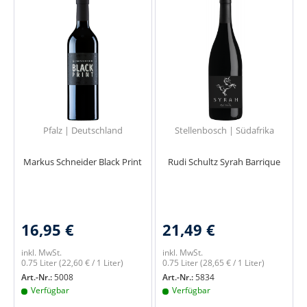
Pfalz | Deutschland
Stellenbosch | Südafrika
Markus Schneider Black Print
Rudi Schultz Syrah Barrique
16,95 €
21,49 €
inkl. MwSt.
inkl. MwSt.
0.75 Liter
(22,60 € / 1 Liter)
0.75 Liter
(28,65 € / 1 Liter)
Art.-Nr.:
5008
Art.-Nr.:
5834
Verfügbar
Verfügbar