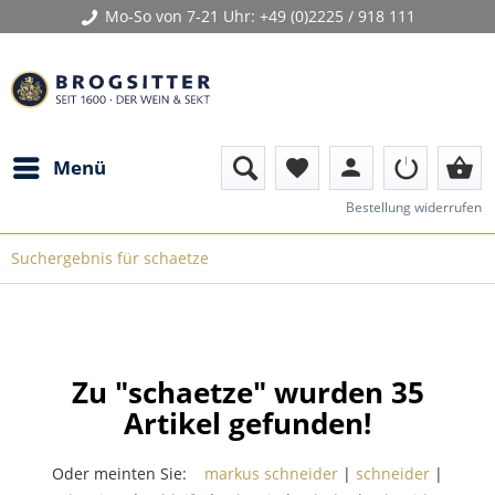
Mo-So von 7-21 Uhr:
+49 (0)2225 / 918 111
person
shopping_basket
Menü
favorite
Bestellung widerrufen
Suchergebnis für schaetze
Zu "schaetze" wurden
35
Artikel gefunden!
Oder meinten Sie:
markus schneider
|
schneider
|