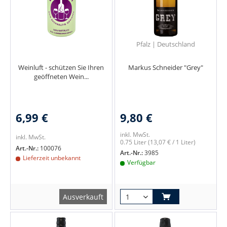
Pfalz | Deutschland
Weinluft - schützen Sie Ihren
Markus Schneider "Grey"
geöffneten Wein...
6,99 €
9,80 €
inkl. MwSt.
inkl. MwSt.
0.75 Liter
(13,07 € / 1 Liter)
Art.-Nr.:
100076
Art.-Nr.:
3985
Lieferzeit unbekannt
Verfügbar
Ausverkauft