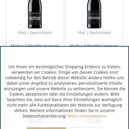
Pfalz | Deutschland
Pfalz | Deutschland
Markus Schneider Ursprung
Markus Schneider Ursprung
Magnum 1,5 Liter
Um Ihnen ein bestmögliches Shopping-Erlebnis zu bieten,
verwenden wir Cookies. Einige von diesen Cookies sind
11,70 €
26,00 €
notwendig für den Betrieb dieser Website, andere helfen uns
dabei unser Angebot zu analysieren, personalisierte Inhalte
inkl. MwSt.
inkl. MwSt.
anzuzeigen und unsere Website zu verbessern. Sie können die
0.75 Liter
(15,60 € / 1 Liter)
1.5 Liter
(17,33 € / 1 Liter)
Cookies akzeptieren oder die Einstellungen ändern. Bitte
Art.-Nr.:
4636
Art.-Nr.:
4636M
beachten Sie, dass auf Basis Ihrer Einstellungen womöglich
Verfügbar
Verfügbar
nicht mehr alle Funktionalitäten der Website zur Verfügung
stehen. Weitere Informationen finden Sie in unserer
Datenschutzerklärung:
Mehr Informationen