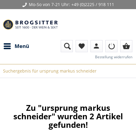
Mo-So von 7-21 Uhr:
+49 (0)2225 / 918 111
person
shopping_basket
Menü
favorite
Bestellung widerrufen
Suchergebnis für ursprung markus schneider
Zu "ursprung markus
schneider" wurden
2
Artikel
gefunden!