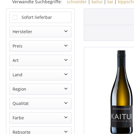
Verwandte Suchbegriffe:
schneider
|
kaitui
|
kai
|
kippsch
Sofort lieferbar
Hersteller
Markus Schneider
Preis
Art
von
14,90 €
bis
32,80 €
Weißwein
Land
Magnumflasche
Deutschland
Region
Pfalz
Qualität
Qualitätswein
Farbe
Weiß
Rebsorte