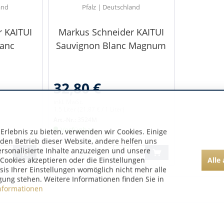
and
Pfalz | Deutschland
 KAITUI
Markus Schneider KAITUI
lanc
Sauvignon Blanc Magnum
32,80 €
inkl. MwSt.
1.5 Liter
(21,87 € / 1 Liter)
Art.-Nr.:
3524M
Verfügbar
rlebnis zu bieten, verwenden wir Cookies. Einige
 den Betrieb dieser Website, andere helfen uns
ersonalisierte Inhalte anzuzeigen und unsere
Alle
Cookies akzeptieren oder die Einstellungen
asis Ihrer Einstellungen womöglich nicht mehr alle
gung stehen. Weitere Informationen finden Sie in
nformationen