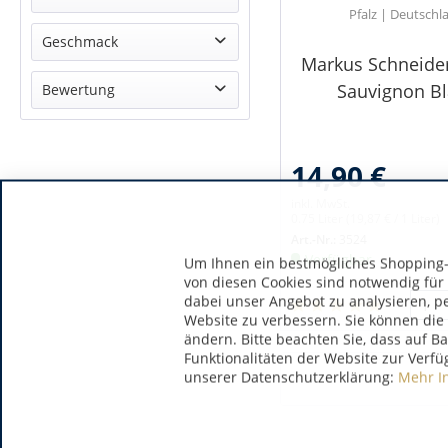
Pfalz | Deutschl
Sauvignon Blanc
Geschmack
Markus Schneider
trocken
Sauvignon B
Bewertung
& mehr
& mehr
14,90 €
& mehr
& mehr
inkl. MwSt.
0.75 Liter
(19,87 € / 1 Liter)
Art.-Nr.:
3524
Verfügbar
Um Ihnen ein bestmögliches Shopping-E
von diesen Cookies sind notwendig für
dabei unser Angebot zu analysieren, p
Website zu verbessern. Sie können die 
ändern. Bitte beachten Sie, dass auf B
Funktionalitäten der Website zur Verfü
unserer Datenschutzerklärung:
Mehr I