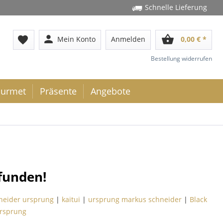
Schnelle Lieferung
person
shopping_basket
favorite
Mein Konto
Anmelden
0,00 € *
Bestellung widerrufen
urmet
Präsente
Angebote
funden!
neider ursprung
|
kaitui
|
ursprung markus schneider
|
Black
rsprung