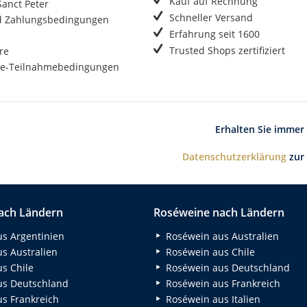
Kauf auf Rechnung
anct Peter
Schneller Versand
d Zahlungsbedingungen
Erfahrung seit 1600
Trusted Shops zertifiziert
re
e-Teilnahmebedingungen
Erhalten Sie immer
Datenschutzerklärung
zur
ach Ländern
Roséweine nach Ländern
s Argentinien
Roséwein aus Australien
s Australien
Roséwein aus Chile
s Chile
Roséwein aus Deutschland
s Deutschland
Roséwein aus Frankreich
s Frankreich
Roséwein aus Italien