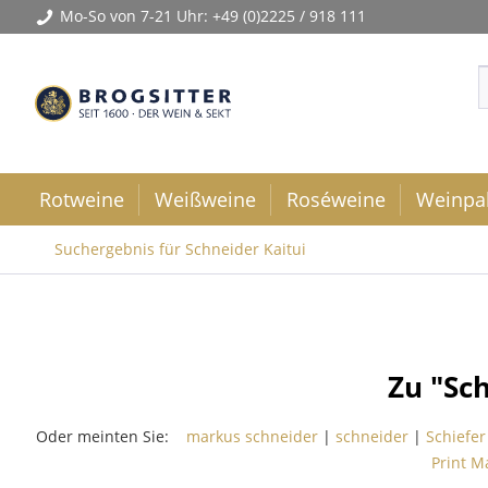
Mo-So von 7-21 Uhr:
+49 (0)2225 / 918 111
Rotweine
Weißweine
Roséweine
Weinpa
Suchergebnis für Schneider Kaitui
Zu "Sc
Oder meinten Sie:
markus schneider
|
schneider
|
Schiefer
Print M