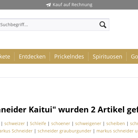
Kauf auf Rechnung
kete
Entdecken
Prickelndes
Spirituosen
Go
hneider Kaitui" wurden
2
Artikel ge
|
schweizer
|
Schleife
|
schoener
|
schweigener
|
scheiben
|
sch
arkus Schneider
|
schneider grauburgunder
|
markus schneider u