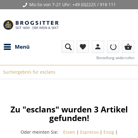
Mo-So von 7-21 Uhr:
+49 (0)2225 / 918 111
person
shopping_basket
Menü
favorite
Bestellung widerrufen
Suchergebnis für esclans
Zu "esclans" wurden
3
Artikel
gefunden!
Oder meinten Sie:
Essen
|
Espresso
|
Essig
|