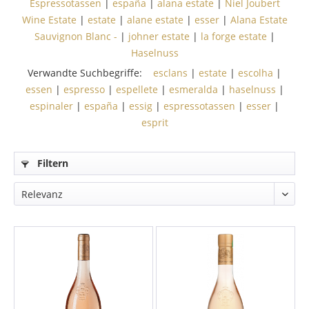
Espressotassen
|
españa
|
alana estate
|
Niel Joubert
Wine Estate
|
estate
|
alane estate
|
esser
|
Alana Estate
Sauvignon Blanc -
|
johner estate
|
la forge estate
|
Haselnuss
Verwandte Suchbegriffe:
esclans
|
estate
|
escolha
|
essen
|
espresso
|
espellete
|
esmeralda
|
haselnuss
|
espinaler
|
españa
|
essig
|
espressotassen
|
esser
|
esprit
Filtern