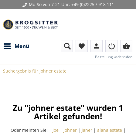
Mo-So von 7-21 Uhr:
+49 (0)2225 / 918 111
person
shopping_basket
Menü
favorite
Bestellung widerrufen
Suchergebnis für johner estate
Zu "johner estate" wurden
1
Artikel gefunden!
Oder meinten Sie:
joe
|
johner
|
janer
|
alana estate
|