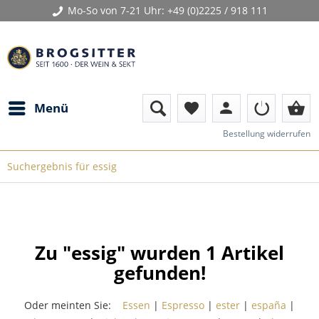
Mo-So von 7-21 Uhr:
+49 (0)2225 / 918 111
person
shopping_basket
Menü
favorite
Bestellung widerrufen
Suchergebnis für essig
Zu "essig" wurden
1
Artikel
gefunden!
Oder meinten Sie:
Essen
|
Espresso
|
ester
|
españa
|