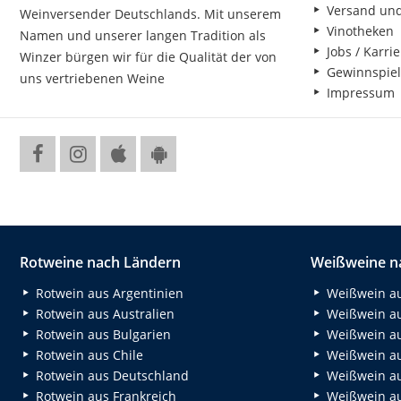
Versand un
Weinversender Deutschlands. Mit unserem
Vinotheken
Namen und unserer langen Tradition als
Jobs / Karrie
Winzer bürgen wir für die Qualität der von
Gewinnspiel
uns vertriebenen Weine
Impressum
Rotweine nach Ländern
Weißweine n
Rotwein aus Argentinien
Weißwein au
Rotwein aus Australien
Weißwein au
Rotwein aus Bulgarien
Weißwein au
Rotwein aus Chile
Weißwein au
Rotwein aus Deutschland
Weißwein au
Rotwein aus Frankreich
Weißwein aus