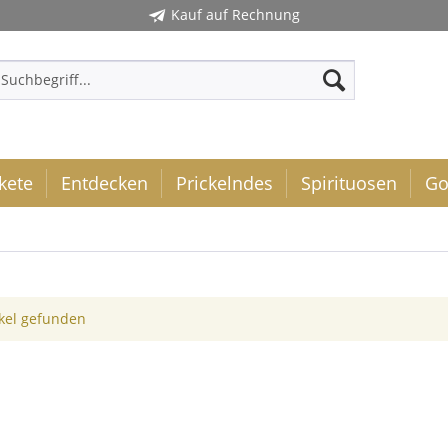
Kauf auf Rechnung
kete
Entdecken
Prickelndes
Spirituosen
Go
ikel gefunden