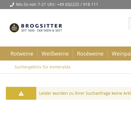
Mo-So von 7-21 Uhr:
+49 (0)2225 / 918 111
Rotweine
Weißweine
Roséweine
Weinpa
Suchergebnis für esmeralda
Leider wurden zu Ihrer Suchanfrage keine Art