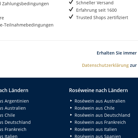
Schneller Versand
d Zahlungsbedingungen
Erfahrung seit 1600
Trusted Shops zertifiziert
re
e-Teilnahmebedingungen
Erhalten Sie immer
Datenschutzerklärung
zur
ach Ländern
Roséweine nach Ländern
s Argentinien
Roséwein aus Australien
s Australien
Roséwein aus Chile
s Chile
Roséwein aus Deutschland
s Deutschland
Roséwein aus Frankreich
s Frankreich
Roséwein aus Italien
 Italien
Roséwein aus Spanien