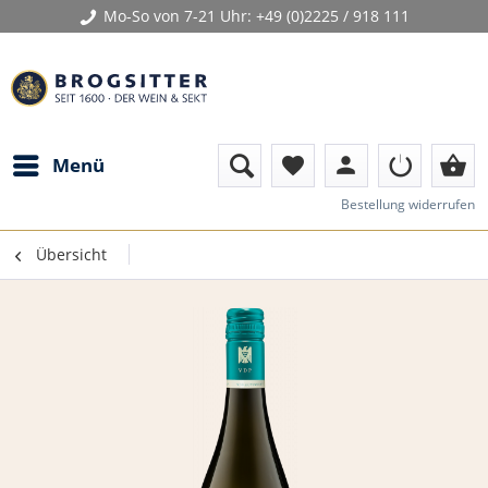
Mo-So von 7-21 Uhr:
+49 (0)2225 / 918 111
person
shopping_basket
Menü
favorite
Bestellung widerrufen
Übersicht