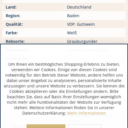
Land:
Deutschland
Region:
Baden
Qualität:
VDP. Gutswein
Farbe:
Weiß
Rebsorte:
Grauburgunder
Geschmack:
trocken, keine Angabe
Zusätzliche
Produktinformationen:
Um Ihnen ein bestmögliches Shopping-Erlebnis zu bieten,
verwenden wir Cookies. Einige von diesen Cookies sind
Jahrgang:
2025
notwendig für den Betrieb dieser Website, andere helfen uns
dabei unser Angebot zu analysieren, personalisierte Inhalte
Lagerfähigkeit:
Lagerfähig bis 2025
anzuzeigen und unsere Website zu verbessern. Sie können die
Alkoholgehalt:
0,00
Cookies akzeptieren oder die Einstellungen ändern. Bitte
beachten Sie, dass auf Basis Ihrer Einstellungen womöglich
Restzucker:
0,00
nicht mehr alle Funktionalitäten der Website zur Verfügung
Säuregehalt:
0,00
stehen. Weitere Informationen finden Sie in unserer
Datenschutzerklärung:
Mehr Informationen
WeingutMarkus & Tanja
Wöhrle
Hersteller / Importeur:
DE 77933 Lahr