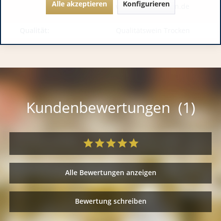
Alle akzeptieren
Konfigurieren
www.woehrle-wein.de
Qualität:
Qualitätswein Trocken
Kundenbewertungen (1)
Alle Bewertungen anzeigen
Bewertung schreiben