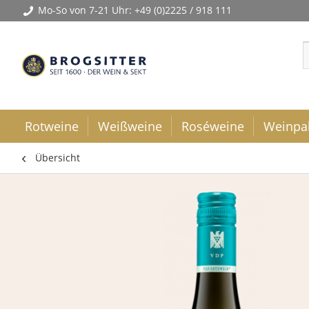
Mo-So von 7-21 Uhr:
+49 (0)2225 / 918 111
Rotweine
Weißweine
Roséweine
Weinpa
Übersicht