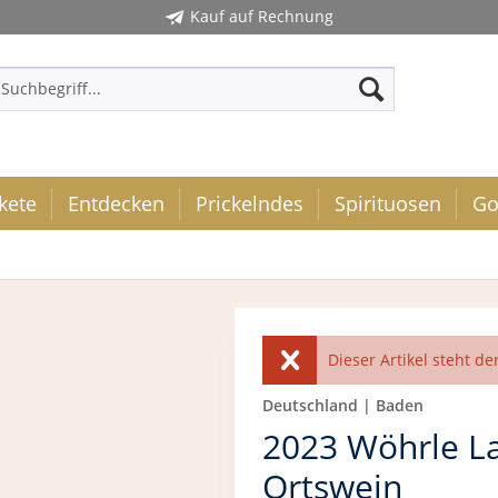
Kauf auf Rechnung
kete
Entdecken
Prickelndes
Spirituosen
Go
Dieser Artikel steht de
Deutschland | Baden
2023 Wöhrle L
Ortswein