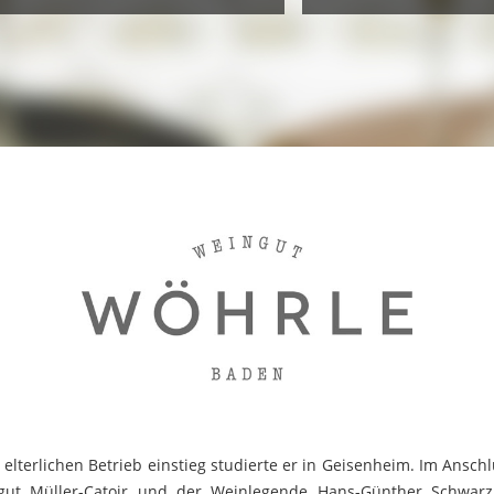
lterlichen Betrieb einstieg studierte er in Geisenheim. Im Anschl
gut Müller-Catoir und der Weinlegende Hans-Günther Schwarz