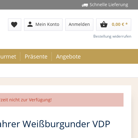
Schnelle Lieferung
person
shopping_basket
favorite
Mein Konto
Anmelden
0,00 € *
Bestellung widerrufen
urmet
Präsente
Angebote
rzeit nicht zur Verfügung!
ahrer Weißburgunder VDP