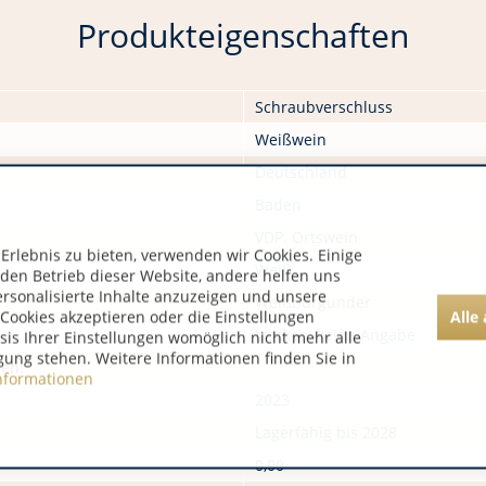
Produkteigenschaften
Schraubverschluss
Weißwein
Deutschland
Baden
VDP. Ortswein
rlebnis zu bieten, verwenden wir Cookies. Einige
Weiß
 den Betrieb dieser Website, andere helfen uns
ersonalisierte Inhalte anzuzeigen und unsere
Weißburgunder
Alle
Cookies akzeptieren oder die Einstellungen
trocken, keine Angabe
asis Ihrer Einstellungen womöglich nicht mehr alle
gung stehen. Weitere Informationen finden Sie in
nen:
nformationen
2023
Lagerfähig bis 2028
0,00