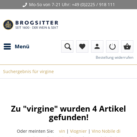
Mo-So von 7-21 Uhr:
+49 (0)2225 / 918 111
person
shopping_basket
Menü
favorite
Bestellung widerrufen
Suchergebnis für virgine
Zu "virgine" wurden
4
Artikel
gefunden!
Oder meinten Sie:
vin
|
Viognier
|
Vino Nobile di