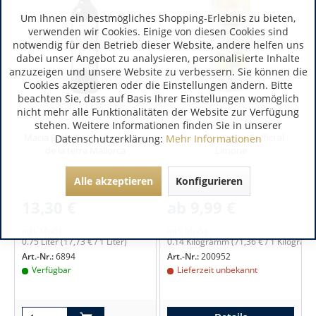
Um Ihnen ein bestmögliches Shopping-Erlebnis zu bieten,
verwenden wir Cookies. Einige von diesen Cookies sind
notwendig für den Betrieb dieser Website, andere helfen uns
dabei unser Angebot zu analysieren, personalisierte Inhalte
anzuzeigen und unsere Website zu verbessern. Sie können die
Cookies akzeptieren oder die Einstellungen ändern. Bitte
beachten Sie, dass auf Basis Ihrer Einstellungen womöglich
Mallorca | Spanien
nicht mehr alle Funktionalitäten der Website zur Verfügung
stehen. Weitere Informationen finden Sie in unserer
Macia Batle Tinto Añada Vino
Amaretti Virginia Soffici al
Datenschutzerklärung:
Mehr Informationen
de la terra Mallorca
Limone
Alle akzeptieren
Konfigurieren
13,30 €
ab 9,99 €
inkl. MwSt.
inkl. MwSt.
0.75 Liter
(17,73 € / 1 Liter)
0.14 Kilogramm
(71,36 € / 1 Kilogram
Art.-Nr.:
6894
Art.-Nr.:
200952
Verfügbar
Lieferzeit unbekannt