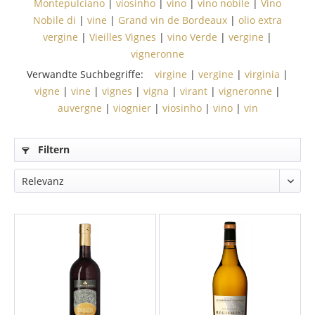
Montepulciano
|
viosinho
|
vino
|
vino nobile
|
Vino
Nobile di
|
vine
|
Grand vin de Bordeaux
|
olio extra
vergine
|
Vieilles Vignes
|
vino Verde
|
vergine
|
vigneronne
Verwandte Suchbegriffe:
virgine
|
vergine
|
virginia
|
vigne
|
vine
|
vignes
|
vigna
|
virant
|
vigneronne
|
auvergne
|
viognier
|
viosinho
|
vino
|
vin
Filtern