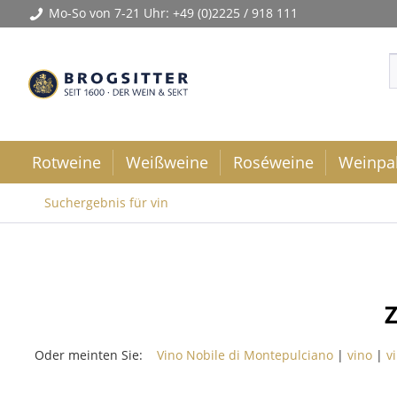
Mo-So von 7-21 Uhr:
+49 (0)2225 / 918 111
Rotweine
Weißweine
Roséweine
Weinpa
Suchergebnis für vin
Z
Oder meinten Sie:
Vino Nobile di Montepulciano
|
vino
|
v