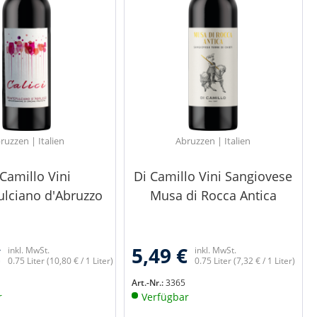
ruzzen | Italien
Abruzzen | Italien
 Camillo Vini
Di Camillo Vini Sangiovese
lciano d'Abruzzo
Musa di Rocca Antica
€
5,49 €
inkl. MwSt.
inkl. MwSt.
0.75 Liter
(10,80 € / 1 Liter)
0.75 Liter
(7,32 € / 1 Liter)
Art.-Nr.:
3365
r
Verfügbar