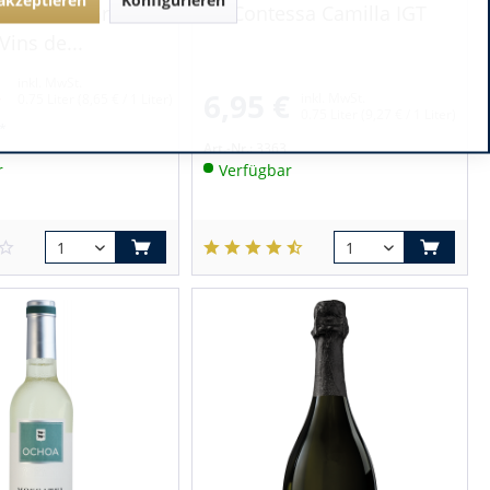
non Blanc Grands
Contessa Camilla IGT
Vins de...
inkl. MwSt.
6,95 €
€
inkl. MwSt.
0.75 Liter
(8,65 € / 1 Liter)
0.75 Liter
(9,27 € / 1 Liter)
 *
Art.-Nr.:
3363
r
Verfügbar