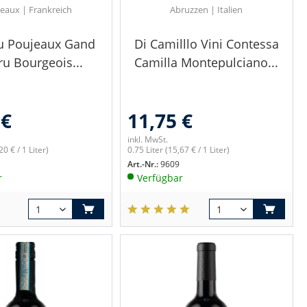
eaux | Frankreich
Abruzzen | Italien
u Poujeaux Gand
Di Camilllo Vini Contessa
ru Bourgeois...
Camilla Montepulciano...
 €
11,75 €
inkl. MwSt.
20 € / 1 Liter)
0.75 Liter
(15,67 € / 1 Liter)
Art.-Nr.:
9609
r
Verfügbar