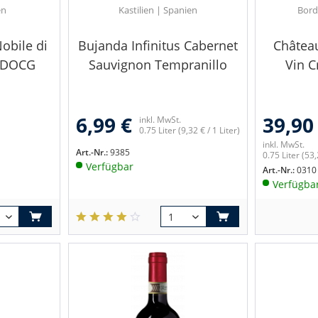
en
Kastilien | Spanien
Bord
obile di
Bujanda Infinitus Cabernet
Châtea
 DOCG
Sauvignon Tempranillo
Vin C
6,99 €
39,90
inkl. MwSt.
0.75 Liter
(9,32 € / 1 Liter)
inkl. MwSt.
Art.-Nr.:
9385
0.75 Liter
(53,
Verfügbar
Art.-Nr.:
0310
Verfügba