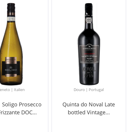
eneto | Italien
Douro | Portugal
el Soligo Prosecco
Quinta do Noval Late
Frizzante DOC...
bottled Vintage...