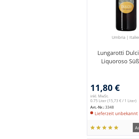
Umbria | Italie
Lungarotti Dulc
Liquoroso Sü
11,80 €
inkl. MwSt.
0.75 Liter
(15,73 € / 1 Liter)
Art.-Nr.:
3348
Lieferzeit unbekannt
A