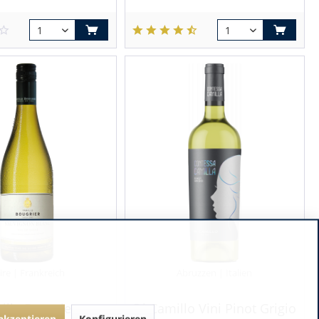
ire | Frankreich
Abruzzen | Italien
ille Bougrier
Di Camillo Vini Pinot Grigio
 akzeptieren
Konfigurieren