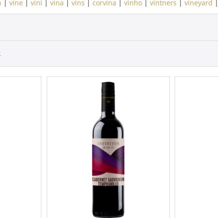
n
|
vine
|
vini
|
vina
|
vins
|
corvina
|
vinho
|
vintners
|
vineyard
2