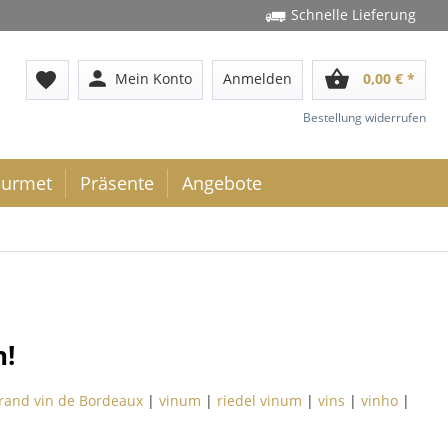
Schnelle Lieferung
person
shopping_basket
favorite
Mein Konto
Anmelden
0,00 € *
Bestellung widerrufen
urmet
Präsente
Angebote
n!
rand vin de Bordeaux
|
vinum
|
riedel vinum
|
vins
|
vinho
|