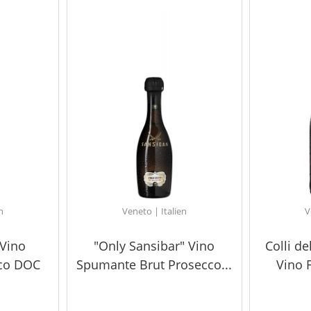
n
Veneto | Italien
V
 Vino
"Only Sansibar" Vino
Colli d
cco DOC
Spumante Brut Prosecco...
Vino 