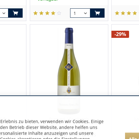
-29%
Chile
Burgund | Frankreich
Lo
rlebnis zu bieten, verwenden wir Cookies. Einige
 den Betrieb dieser Website, andere helfen uns
ersonalisierte Inhalte anzuzeigen und unsere
et Franc
Bouchard Aîné & Fils
Fam
Alle