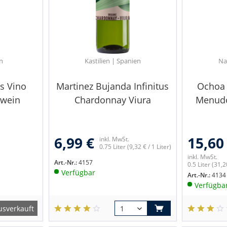
n
Kastilien | Spanien
Na
is Vino
Martinez Bujanda Infinitus
Ochoa 
ßwein
Chardonnay Viura
Menudo
6,99 €
15,60
inkl. MwSt.
0.75 Liter
(9,32 € / 1 Liter)
inkl. MwSt.
Art.-Nr.:
4157
0.5 Liter
(31,20
Verfügbar
Art.-Nr.:
4134
Verfügba
usverkauft