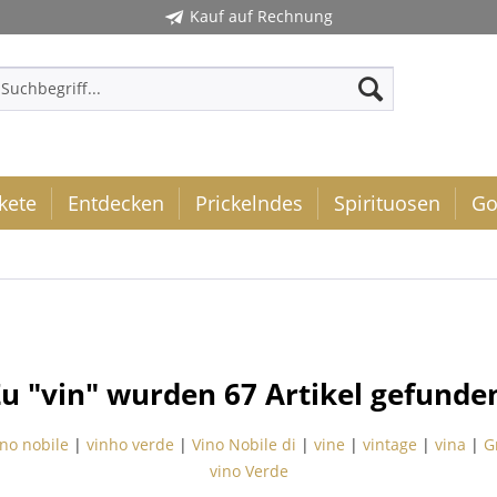
Kauf auf Rechnung
kete
Entdecken
Prickelndes
Spirituosen
Go
u "vin" wurden
67
Artikel gefunde
ino nobile
|
vinho verde
|
Vino Nobile di
|
vine
|
vintage
|
vina
|
G
vino Verde