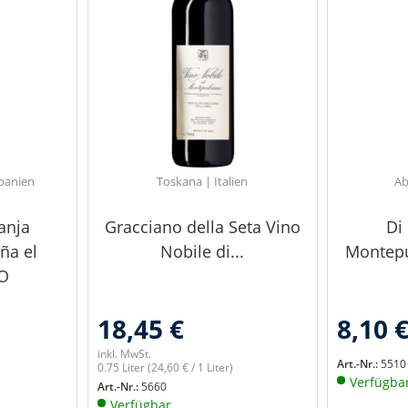
Spanien
Toskana | Italien
Ab
anja
Gracciano della Seta Vino
Di
ña el
Nobile di...
Montepu
O
18,45 €
8,10 
inkl. MwSt.
Art.-Nr.:
5510
0.75 Liter
(24,60 € / 1 Liter)
Verfügba
Art.-Nr.:
5660
Verfügbar