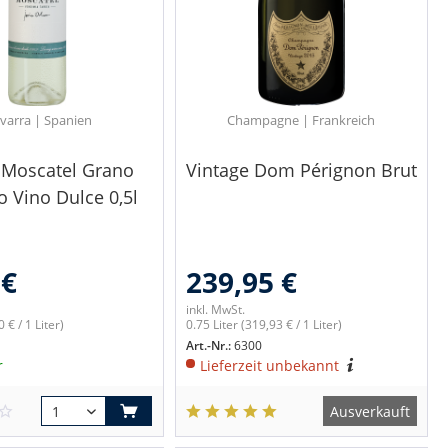
varra | Spanien
Champagne | Frankreich
Moscatel Grano
Vintage Dom Pérignon Brut
 Vino Dulce 0,5l
 €
239,95 €
inkl. MwSt.
 € / 1 Liter)
0.75 Liter
(319,93 € / 1 Liter)
Art.-Nr.:
6300
r
Lieferzeit unbekannt
Ausverkauft