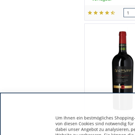
Trincadeira
Trebbiano
Ugni Blanc
Viura
Viognier
Valle de Curicó | 
Um Ihnen ein bestmögliches Shopping-E
von diesen Cookies sind notwendig für
dabei unser Angebot zu analysieren, p
Valdivieso Cabern