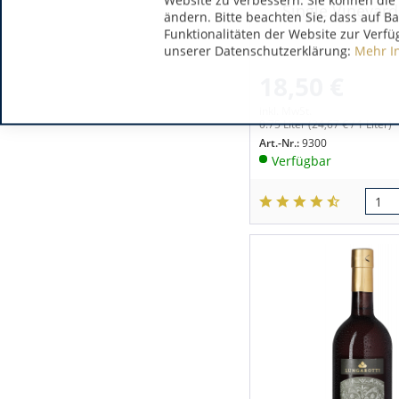
Website zu verbessern. Sie können die 
Single Vineyard 
ändern. Bitte beachten Sie, dass auf B
Funktionalitäten der Website zur Verfü
unserer Datenschutzerklärung:
Mehr I
18,50 €
inkl. MwSt.
0.75 Liter
(24,67 € / 1 Liter)
Art.-Nr.:
9300
Verfügbar